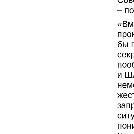
– п
«Вм
про
бы 
сек
поо
и Ш
нем
жес
зап
ситу
пон