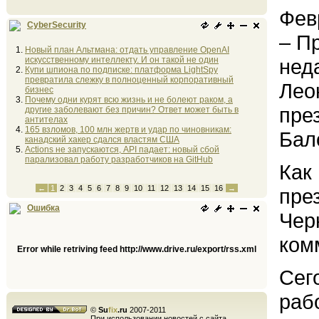
Фев
CyberSecurity
– П
Новый план Альтмана: отдать управление OpenAI
искусственному интеллекту. И он такой не один
нед
Купи шпиона по подписке: платформа LightSpy
превратила слежку в полноценный корпоративный
Лео
бизнес
Почему одни курят всю жизнь и не болеют раком, а
пре
другие заболевают без причин? Ответ может быть в
антителах
165 взломов, 100 млн жертв и удар по чиновникам:
Бал
канадский хакер сдался властям США
Actions не запускаются, API падает: новый сбой
парализовал работу разработчиков на GitHub
Как
←
1
2
3
4
5
6
7
8
9
10
11
12
13
14
15
16
→
пре
Ошибка
Чер
ком
Error while retriving feed http://www.drive.ru/export/rss.xml
Сег
раб
©
Su
fix
.ru
2007-2011
При использовании новостей с сайта,