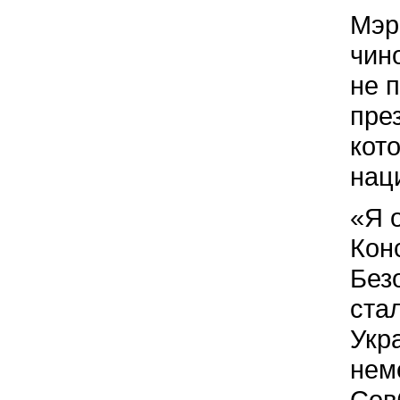
Мэр
чин
не 
пре
кот
нац
«Я 
Кон
Без
ста
Укр
нем
Сов