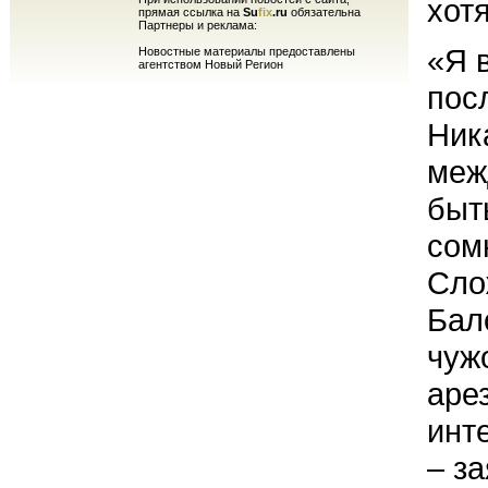
хот
прямая ссылка на
Su
fix
.ru
обязательна
Партнеры и реклама:
«Я 
Новостные материалы предоставлены
агентством Новый Регион
пос
Ник
меж
быт
сом
Сло
Бал
чуж
аре
инт
– з