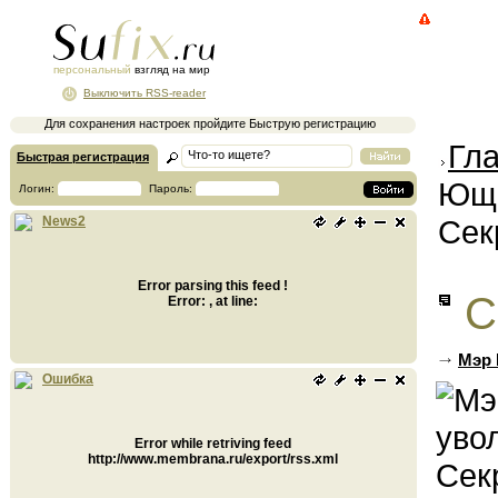
персональный
взгляд на мир
Выключить RSS-reader
Для сохранения настроек пройдите Быструю регистрацию
Гл
Быстрая регистрация
Юще
Логин:
Пароль:
Сек
News2
Error parsing this feed !
С
Error: , at line:
Мэр 
Ошибка
Error while retriving feed
http://www.membrana.ru/export/rss.xml