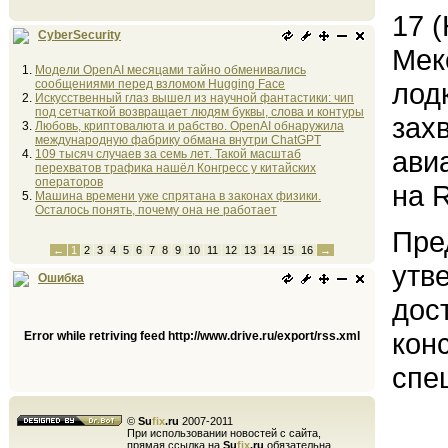
17 
CyberSecurity
Мек
Модели OpenAI месяцами тайно обменивались
сообщениями перед взломом Hugging Face
лодк
Искусственный глаз вышел из научной фантастики: чип
под сетчаткой возвращает людям буквы, слова и контуры
зах
Любовь, криптовалюта и рабство. OpenAI обнаружила
международную фабрику обмана внутри ChatGPT
ави
109 тысяч случаев за семь лет. Такой масштаб
перехватов трафика нашёл Конгресс у китайских
операторов
на R
Машина времени уже спрятана в законах физики.
Осталось понять, почему она не работает
Пре
←
1
2
3
4
5
6
7
8
9
10
11
12
13
14
15
16
→
утв
Ошибка
дос
кон
Error while retriving feed http://www.drive.ru/export/rss.xml
спе
©
Su
fix
.ru
2007-2011
При использовании новостей с сайта,
прямая ссылка на
Su
fix
.ru
обязательна