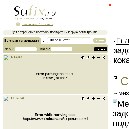
персональный
взгляд на мир
Выключить RSS-reader
Для сохранения настроек пройдите Быструю регистрацию
Гл
Быстрая регистрация
зад
Логин:
Пароль:
кок
News2
Error parsing this feed !
С
Error: , at line:
Мекс
Ошибка
Error while retriving feed
http://www.membrana.ru/export/rss.xml