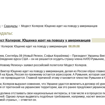
я
Скандалы
Модест Колеров: Ющенко идет на поводу у американцев
ндалы:
ст Колеров: Ющенко идет на поводу у американцев
08.09.08
иев, Сентябрь 08 (Новый Регион, Софья Кораблева) – Президент Украины В
облюдение курса США – он не решается осудить страну-члена НАТО Румынию
«Новому Региону» заявил российский политолог Модест Колеров.
Виктор Ющенко идет на поводу у американцев, делая из России образ главног
 на Крым, Россия по-прежнему остается агрессором. А Румыния, которая зая
 не превращается. Главной причиной этому становится членство Румынии в НА
м, Колеров выразил сомнение, что Украине удастся включить в договор об у
я от претензий на украинские территории, как это ранее предложил украинс
должна отстаивать свои национальные интересы, в том числе и в процессе пе
ией. Однако лучше выдвигать подобные требования, например, насчет внесен
мой страны», – отметил он.