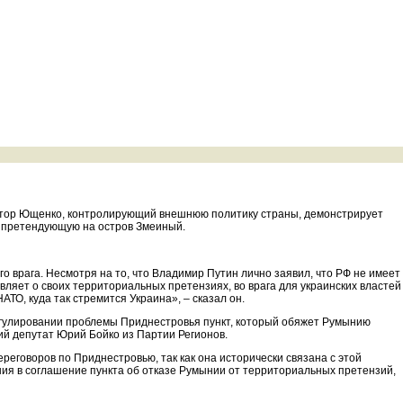
иктор Ющенко, контролирующий внешнюю политику страны, демонстрирует
, претендующую на остров Змеиный.
о врага. Несмотря на то, что Владимир Путин лично заявил, что РФ не имеет
вляет о своих территориальных претензиях, во врага для украинских властей
ТО, куда так стремится Украина», – сказал он.
регулировании проблемы Приднестровья пункт, который обяжет Румынию
кий депутат Юрий Бойко из Партии Регионов.
реговоров по Приднестровью, так как она исторически связана с этой
ия в соглашение пункта об отказе Румынии от территориальных претензий,