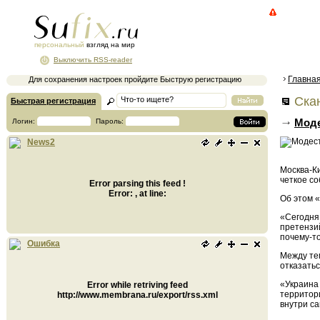
персональный
взгляд на мир
Выключить RSS-reader
Главна
Для сохранения настроек пройдите Быструю регистрацию
Ска
Быстрая регистрация
Моде
Логин:
Пароль:
News2
Москва-К
четкое с
Error parsing this feed !
Error: , at line:
Об этом 
«Сегодня 
претензий
почему-то
Ошибка
Между те
отказатьс
«Украина 
Error while retriving feed
территор
http://www.membrana.ru/export/rss.xml
внутри са