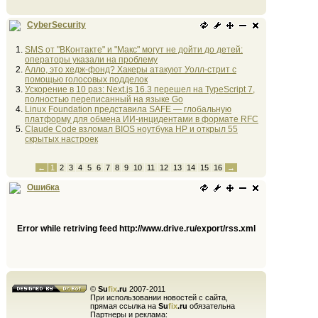
CyberSecurity
SMS от "ВКонтакте" и "Макс" могут не дойти до детей:
операторы указали на проблему
Алло, это хедж-фонд? Хакеры атакуют Уолл-стрит с
помощью голосовых подделок
Ускорение в 10 раз: Next.js 16.3 перешел на TypeScript 7,
полностью переписанный на языке Go
Linux Foundation представила SAFE — глобальную
платформу для обмена ИИ-инцидентами в формате RFC
Claude Code взломал BIOS ноутбука HP и открыл 55
скрытых настроек
←
1
2
3
4
5
6
7
8
9
10
11
12
13
14
15
16
→
Ошибка
Error while retriving feed http://www.drive.ru/export/rss.xml
©
Su
fix
.ru
2007-2011
При использовании новостей с сайта,
прямая ссылка на
Su
fix
.ru
обязательна
Партнеры и реклама: