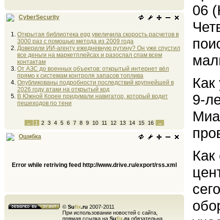
06 
CyberSecurity
Чет
Открытая библиотека egg увеличила скорость расчетов в
пои
3000 раз с помощью метода из 2009 года
Доверили ИИ-агенту ежедневную рутину? Он уже спустил
все деньги на маркетплейсах и разослал спам всем
мал
контактам
От АЗС до военных объектов: открытый интернет вёл
прямо к системам контроля запасов топлива
Как
Опубликованы подробности последствий крупнейшей в
2026 году атаки на открытый код
9-л
В Южной Корее придумали навигатор, который водит
пешеходов по тени
Миа
←
1
2
3
4
5
6
7
8
9
10
11
12
13
14
15
16
→
про
Ошибка
Как
Error while retriving feed http://www.drive.ru/export/rss.xml
цен
сег
обо
©
Su
fix
.ru
2007-2011
При использовании новостей с сайта,
прямая ссылка на
Su
fix
.ru
обязательна