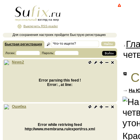
персональный
взгляд на мир
Выключить RSS-reader
Для сохранения настроек пройдите Быструю регистрацию
Гл
Быстрая регистрация
чет
Логин:
Пароль:
News2
С
Error parsing this feed !
Error: , at line:
На Ю
Ошибка
Error while retriving feed
http://www.membrana.ru/export/rss.xml
Кра