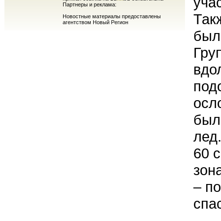
уча
Партнеры и реклама:
Так
Новостные материалы предоставлены
агентством Новый Регион
был
Гру
вдо
под
осл
был
лед
60 
зон
– п
спа