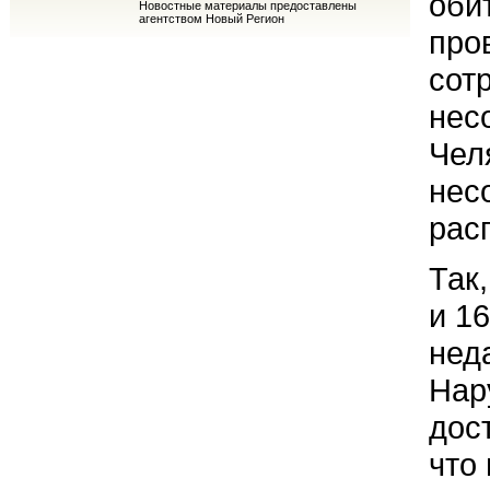
оби
Новостные материалы предоставлены
агентством Новый Регион
про
сот
нес
Чел
нес
рас
Так,
и 1
нед
Нар
дос
что