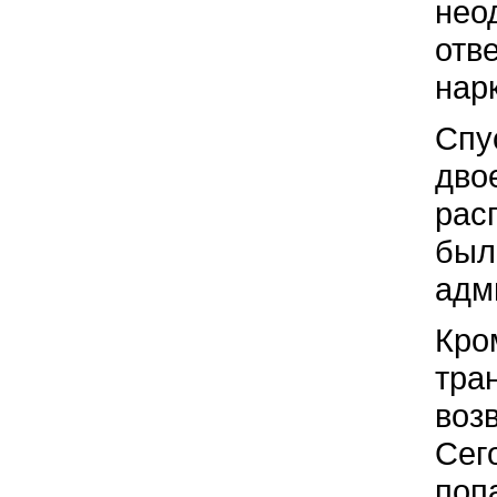
нео
отв
нар
Спу
дво
рас
был
адм
Кро
тра
воз
Сег
поп