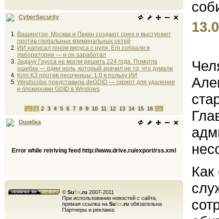
CyberSecurity
13.0
Вашингтон, Москва и Пекин создают союз и выступают
против глобальных криминальных сетей
ИИ написал геном вируса с нуля. Его собрали в
лаборатории — и он заработал
Чел
Задачу Гаусса не могли решить 224 года. Помогла
ошибка — один ноль, который значил не то, что думали
Kimi K3 против песочницы: 1:0 в пользу ИИ
Але
Windscribe представила deGDID — скрипт для удаления
и блокировки GDID в Windows
ста
←
1
2
3
4
5
6
7
8
9
10
11
12
13
14
15
16
→
Гла
Ошибка
адм
нес
Error while retriving feed http://www.drive.ru/export/rss.xml
Как
слу
©
Su
fix
.ru
2007-2011
При использовании новостей с сайта,
сот
прямая ссылка на
Su
fix
.ru
обязательна
Партнеры и реклама: