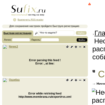
персональный
взгляд на мир
Выключить RSS-reader
Для сохранения настроек пройдите Быструю регистрацию
Гл
Быстрая регистрация
Нес
Логин:
Пароль:
рас
News2
соб
Error parsing this feed !
Error: , at line:
С
Ошибка
Несо
собира
Error while retriving feed
http://www.membrana.ru/export/rss.xml