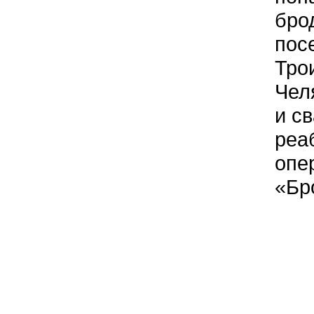
бро
пос
Тро
Чел
и с
реа
опе
«Бр