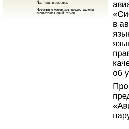
ави
Партнеры и реклама:
Новостные материалы предоставлены
«Си
агентством Новый Регион
в а
язы
язы
пра
кач
об 
Про
пре
«Ав
нар