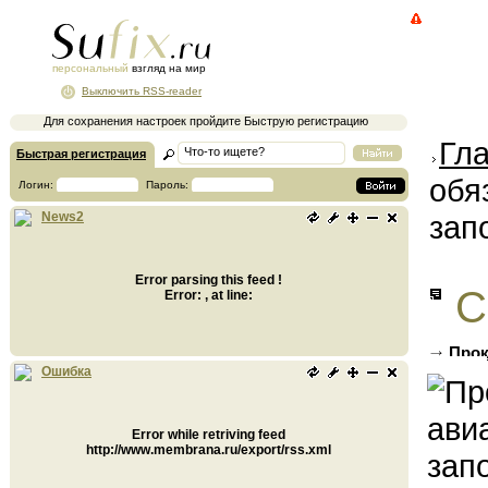
персональный
взгляд на мир
Выключить RSS-reader
Для сохранения настроек пройдите Быструю регистрацию
Гл
Быстрая регистрация
обя
Логин:
Пароль:
зап
News2
Error parsing this feed !
С
Error: , at line:
Прок
русски
Ошибка
Error while retriving feed
http://www.membrana.ru/export/rss.xml