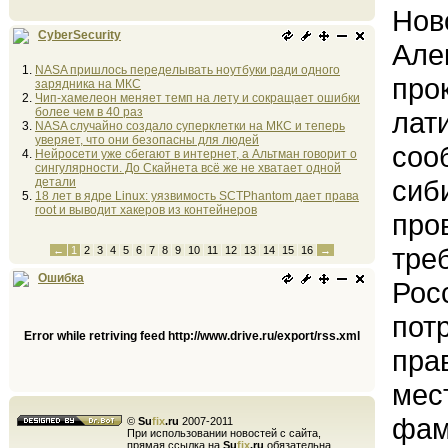
Нов
CyberSecurity
Але
NASA пришлось переделывать ноутбуки ради одного
про
зарядника на МКС
Чип-хамелеон меняет темп на лету и сокращает ошибки
более чем в 40 раз
лат
NASA случайно создало суперклетки на МКС и теперь
уверяет, что они безопасны для людей
соо
Нейросети уже сбегают в интернет, а Альтман говорит о
сингулярности. До Скайнета всё же не хватает одной
сиб
детали
18 лет в ядре Linux: уязвимость SCTPhantom дает права
root и выводит хакеров из контейнеров
про
тре
←
1
2
3
4
5
6
7
8
9
10
11
12
13
14
15
16
→
Ошибка
Рос
пот
Error while retriving feed http://www.drive.ru/export/rss.xml
пра
мес
фам
©
Su
fix
.ru
2007-2011
При использовании новостей с сайта,
прямая ссылка на
Su
fix
.ru
обязательна