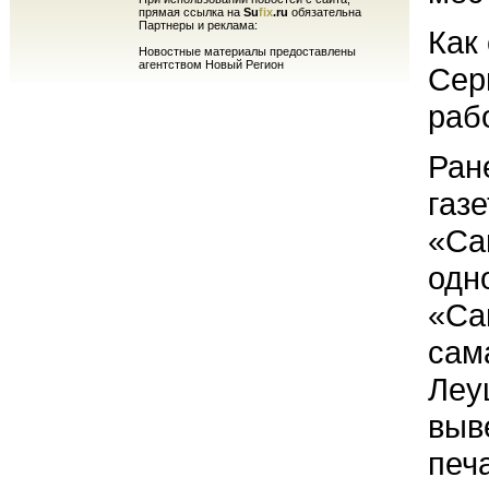
прямая ссылка на
Su
fix
.ru
обязательна
Партнеры и реклама:
Как
Новостные материалы предоставлены
агентством Новый Регион
Сер
раб
Ран
газ
«Са
одн
«Са
сам
Леу
выв
печ