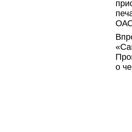
при
печ
ОАО
Впр
«Са
Про
о ч