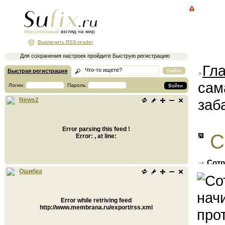
персональный
взгляд на мир
Выключить RSS-reader
Для сохранения настроек пройдите Быструю регистрацию
Гл
Быстрая регистрация
сам
Логин:
Пароль:
заб
News2
Error parsing this feed !
С
Error: , at line:
Сотр
увольн
Ошибка
Error while retriving feed
http://www.membrana.ru/export/rss.xml