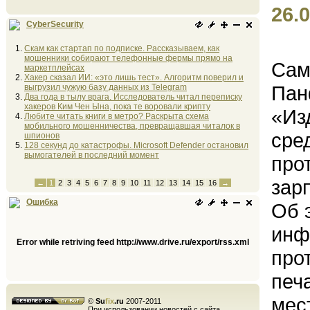
26.0
CyberSecurity
Скам как стартап по подписке. Рассказываем, как
мошенники собирают телефонные фермы прямо на
Сам
маркетплейсах
Хакер сказал ИИ: «это лишь тест». Алгоритм поверил и
Пан
выгрузил чужую базу данных из Telegram
Два года в тылу врага. Исследователь читал переписку
хакеров Ким Чен Ына, пока те воровали крипту
«Из
Любите читать книги в метро? Раскрыта схема
мобильного мошенничества, превращавшая читалок в
сре
шпионов
128 секунд до катастрофы. Microsoft Defender остановил
вымогателей в последний момент
про
зар
←
1
2
3
4
5
6
7
8
9
10
11
12
13
14
15
16
→
Ошибка
Об 
инф
Error while retriving feed http://www.drive.ru/export/rss.xml
про
печ
мес
©
Su
fix
.ru
2007-2011
При использовании новостей с сайта,