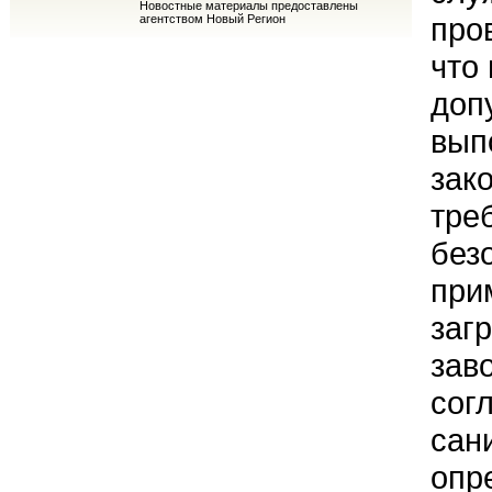
Новостные материалы предоставлены
про
агентством Новый Регион
что 
доп
вып
зак
тре
без
при
заг
зав
сог
сан
опр