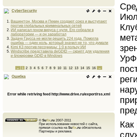
Сре
CyberSecurity
Июл
Вашингтон, Москва и Пекин создают союз и выступают
Клу
против глобальных криминальных сетей
ИИ написал геном вируса с нуля. Его собрали в
лаборатории — и он заработал
мет
Задачу Гаусса не могли решить 224 года. Помогла
ошибка — один ноль, который значил не то, что думали
зре
Kimi K3 против песочницы: 1:0 в пользу ИИ
Windscribe представила deGDID — скрипт для удаления
УрФ
и блокировки GDID в Windows
пос
←
1
2
3
4
5
6
7
8
9
10
11
12
13
14
15
16
→
рег
Ошибка
нар
Error while retriving feed http://www.drive.ru/export/rss.xml
при
пре
©
Su
fix
.ru
2007-2011
Как
При использовании новостей с сайта,
прямая ссылка на
Su
fix
.ru
обязательна
Партнеры и реклама:
слу