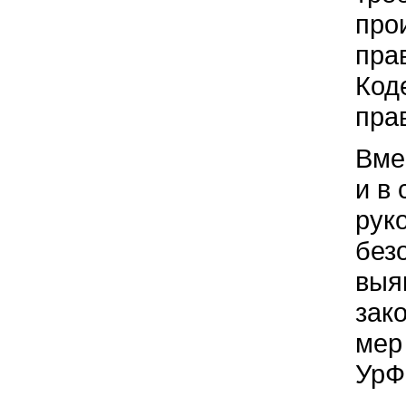
про
пра
Код
пра
Вме
и в
рук
без
выя
зак
мер
УрФ