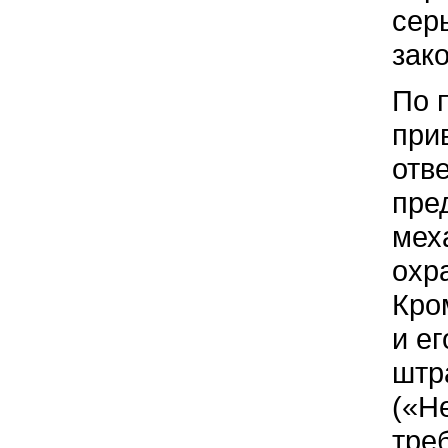
сер
зак
По 
при
отв
пре
мех
охр
Кро
и е
штр
(«Н
тре