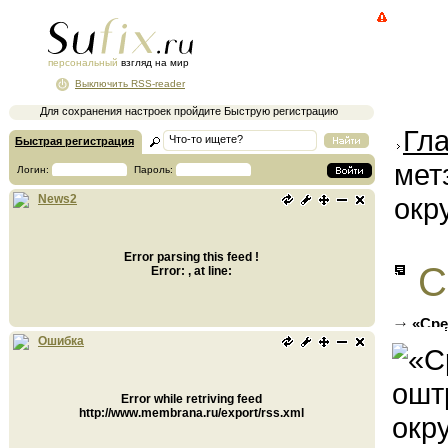
персональный
взгляд на мир
Выключить RSS-reader
Для сохранения настроек пройдите Быструю регистрацию
Гл
Быстрая регистрация
мет
Логин:
Пароль:
окр
News2
Error parsing this feed !
С
Error: , at line:
«Сре
среды
Ошибка
Error while retriving feed
http://www.membrana.ru/export/rss.xml