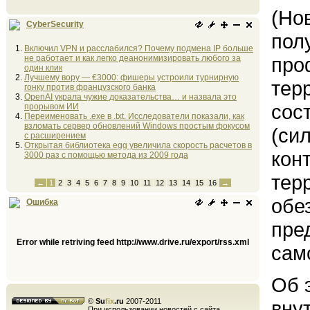
(Но
CyberSecurity
пол
Включил VPN и расслабился? Почему подмена IP больше
не работает и как легко деанонимизировать любого за
про
один клик
Лучшему вору — €3000: фишеры устроили турнирную
тер
гонку против французского банка
OpenAI украла чужие доказательства… и назвала это
сос
прорывом ИИ
Переименовать .exe в .txt. Исследователи показали, как
взломать сервер обновлений Windows простым фокусом
(си
с расширением
Открытая библиотека egg увеличила скорость расчетов в
кон
3000 раз с помощью метода из 2009 года
тер
←
1
2
3
4
5
6
7
8
9
10
11
12
13
14
15
16
→
обе
Ошибка
пре
Error while retriving feed http://www.drive.ru/export/rss.xml
сам
Об 
©
Su
fix
.ru
2007-2011
вну
При использовании новостей с сайта,