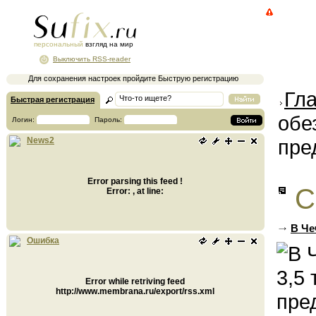
персональный
взгляд на мир
Выключить RSS-reader
Для сохранения настроек пройдите Быструю регистрацию
Гл
Быстрая регистрация
обе
Логин:
Пароль:
пре
News2
Error parsing this feed !
С
Error: , at line:
В Че
Ошибка
Error while retriving feed
http://www.membrana.ru/export/rss.xml