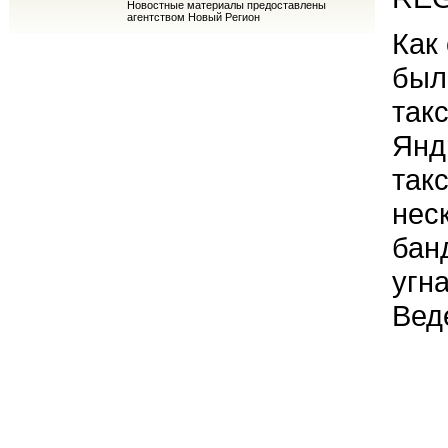
Новостные материалы предоставлены
агентством Новый Регион
Как
был
так
Янд
так
нес
бан
угн
Вед