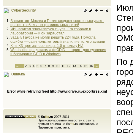
Июл
CyberSecurity
Сте
Вашингтон, Москва и Пекин создают союз и выступают
против глобальных криминальных сетей
про
ИИ написал геном вируса с нуля. Его собрали в
лаборатории — и он заработал
ОМО
Задачу Гаусса не могли решить 224 года. Помогла
ошибка — один ноль, который значил не то, что думали
пра
Kimi K3 против песочницы: 1:0 в пользу ИИ
Windscribe представила deGDID — скрипт для удаления
и блокировки GDID в Windows
По 
←
1
2
3
4
5
6
7
8
9
10
11
12
13
14
15
16
→
гор
Ошибка
ряд
неу
Error while retriving feed http://www.drive.ru/export/rss.xml
воо
спе
©
Su
fix
.ru
2007-2011
пос
При использовании новостей с сайта,
прямая ссылка на
Su
fix
.ru
обязательна
Партнеры и реклама:
RE