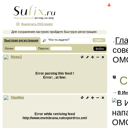
персональный
взгляд на мир
Выключить RSS-reader
Для сохранения настроек пройдите Быструю регистрацию
Гл
Быстрая регистрация
сов
Логин:
Пароль:
ОМ
News2
Error parsing this feed !
С
Error: , at line:
В Ин
Ошибка
Error while retriving feed
http://www.membrana.ru/export/rss.xml