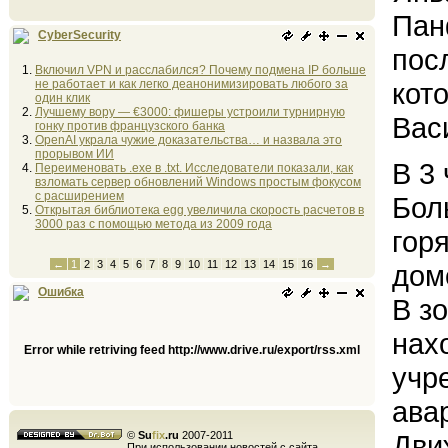
Пан
CyberSecurity
пос
Включил VPN и расслабился? Почему подмена IP больше
не работает и как легко деанонимизировать любого за
кот
один клик
Лучшему вору — €3000: фишеры устроили турнирную
Вас
гонку против французского банка
OpenAI украла чужие доказательства… и назвала это
прорывом ИИ
В 3
Переименовать .exe в .txt. Исследователи показали, как
взломать сервер обновлений Windows простым фокусом
с расширением
Бол
Открытая библиотека egg увеличила скорость расчетов в
3000 раз с помощью метода из 2009 года
гор
←
1
2
3
4
5
6
7
8
9
10
11
12
13
14
15
16
→
дом
Ошибка
В з
нах
Error while retriving feed http://www.drive.ru/export/rss.xml
учр
ава
©
Su
fix
.ru
2007-2011
Дви
При использовании новостей с сайта,