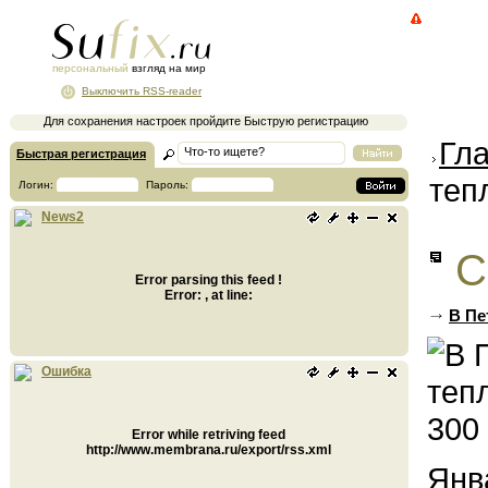
персональный
взгляд на мир
Выключить RSS-reader
Для сохранения настроек пройдите Быструю регистрацию
Гл
Быстрая регистрация
теп
Логин:
Пароль:
News2
С
Error parsing this feed !
Error: , at line:
В Пе
Ошибка
Error while retriving feed
http://www.membrana.ru/export/rss.xml
Янв