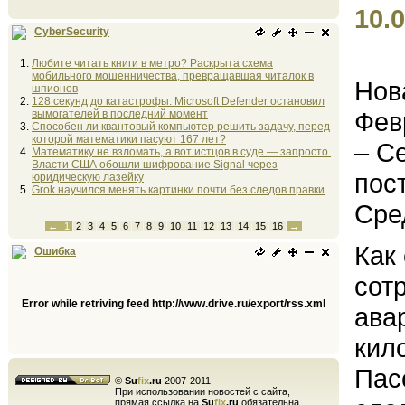
10.0
CyberSecurity
Любите читать книги в метро? Раскрыта схема
мобильного мошенничества, превращавшая читалок в
Нов
шпионов
128 секунд до катастрофы. Microsoft Defender остановил
Фев
вымогателей в последний момент
Способен ли квантовый компьютер решить задачу, перед
которой математики пасуют 167 лет?
– С
Математику не взломать, а вот истцов в суде — запросто.
Власти США обошли шифрование Signal через
пос
юридическую лазейку
Grok научился менять картинки почти без следов правки
Сре
←
1
2
3
4
5
6
7
8
9
10
11
12
13
14
15
16
→
Как
Ошибка
сот
Error while retriving feed http://www.drive.ru/export/rss.xml
ава
кил
Пас
©
Su
fix
.ru
2007-2011
При использовании новостей с сайта,
прямая ссылка на
Su
fix
.ru
обязательна