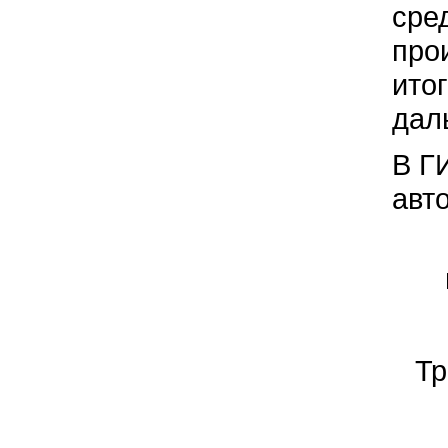
сре
про
ито
дал
В Г
авт
Тр