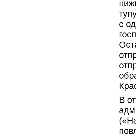
ниж
туп
с о
гос
Ост
отп
отп
обр
Кра
В о
адм
(«Н
пов