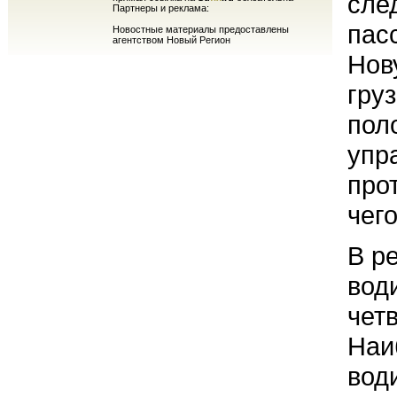
сле
Партнеры и реклама:
пас
Новостные материалы предоставлены
агентством Новый Регион
Нов
гру
пол
упр
про
чего
В р
вод
чет
Наи
вод