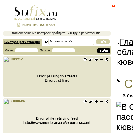
персональный
взгляд на мир
Выключить RSS-reader
Для сохранения настроек пройдите Быструю регистрацию
Гл
Быстрая регистрация
обл
Логин:
Пароль:
кюв
News2
Error parsing this feed !
С
Error: , at line:
В Св
постра
Ошибка
Error while retriving feed
http://www.membrana.ru/export/rss.xml