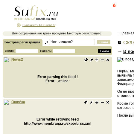
персональный
взгляд на мир
Выключить RSS-reader
Главна
Для сохранения настроек пройдите Быструю регистрацию
Ска
Быстрая регистрация
В по
Логин:
Пароль:
News2
Пермь, М
выявила п
Error parsing this feed !
зависимос
Error: , at line:
Федераци
Он не пр
стоимость
Ошибка
Кроме то
которые 
После вы
Error while retriving feed
http://www.membrana.ru/export/rss.xml