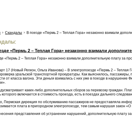
я
Скандалы
В поезде «Пермь 2 – Теплая Гора» незаконно взимали дополн
ндалы:
езде «Пермь 2 – Теплая Гора» незаконно взимали дополните
арт 17 (Новый Регион, Ольга Иванова) – В электропоезде «Пермь 2 – Теплая
роверка уральской транспортной прокуратуры. Как выяснилось, пассажиры, п
ти от класса вагона. Эти деньги взимались с них уже в поезде в нарушение
и».
едусматривает каких-либо дополнительных сборов за перевозку граждан. Пл
 которого включается в стоимость проезда, есть в поездах дальнего следова
го, Пермская дирекция по обслуживанию пассажиров не предоставляла инфор
взимается плата в пригородном электропоезде, тем самым нарушая закон «О
несения представления об устранении нарушений, дополнительную плату за 