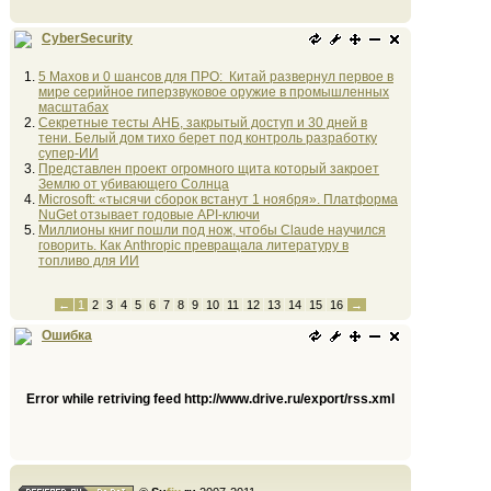
CyberSecurity
5 Махов и 0 шансов для ПРО: Китай развернул первое в
мире серийное гиперзвуковое оружие в промышленных
масштабах
Секретные тесты АНБ, закрытый доступ и 30 дней в
тени. Белый дом тихо берет под контроль разработку
супер-ИИ
Представлен проект огромного щита который закроет
Землю от убивающего Солнца
Microsoft: «тысячи сборок встанут 1 ноября». Платформа
NuGet отзывает годовые API-ключи
Миллионы книг пошли под нож, чтобы Claude научился
говорить. Как Anthropic превращала литературу в
топливо для ИИ
←
1
2
3
4
5
6
7
8
9
10
11
12
13
14
15
16
→
Ошибка
Error while retriving feed http://www.drive.ru/export/rss.xml