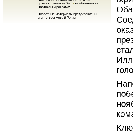
прямая ссылка на
Su
fix
.ru
обязательна
Оба
Партнеры и реклама:
Новостные материалы предоставлены
Сое
агентством Новый Регион
ока
пре
ста
Илл
гол
Нап
поб
ноя
ком
Клю