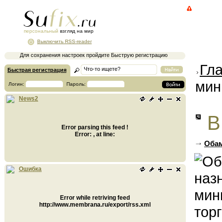
персональный
взгляд на мир
Выключить RSS-reader
Для сохранения настроек пройдите Быструю регистрацию
Гл
Быстрая регистрация
мин
Логин:
Пароль:
News2
В
Error parsing this feed !
Error: , at line:
Обам
Ошибка
Error while retriving feed
http://www.membrana.ru/export/rss.xml