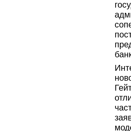
гос
адм
соп
пос
пре
бан
Инт
нов
Гей
отл
час
зая
мод