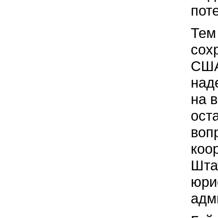
пот
Тем
сох
США
над
на 
ост
воп
коо
Шта
юри
адм