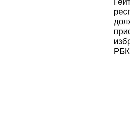
Гей
рес
дол
при
изб
РБК