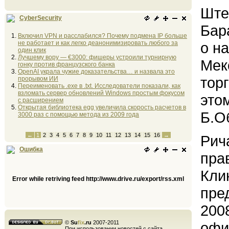
Ште
CyberSecurity
Бар
Включил VPN и расслабился? Почему подмена IP больше
не работает и как легко деанонимизировать любого за
о н
один клик
Лучшему вору — €3000: фишеры устроили турнирную
Мек
гонку против французского банка
OpenAI украла чужие доказательства… и назвала это
тор
прорывом ИИ
Переименовать .exe в .txt. Исследователи показали, как
взломать сервер обновлений Windows простым фокусом
это
с расширением
Открытая библиотека egg увеличила скорость расчетов в
Б.О
3000 раз с помощью метода из 2009 года
←
1
2
3
4
5
6
7
8
9
10
11
12
13
14
15
16
→
Рич
Ошибка
пра
Кли
Error while retriving feed http://www.drive.ru/export/rss.xml
пре
200
©
Su
fix
.ru
2007-2011
офи
При использовании новостей с сайта,