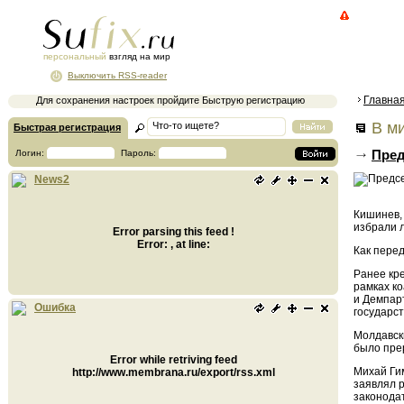
персональный
взгляд на мир
Выключить RSS-reader
Главна
Для сохранения настроек пройдите Быструю регистрацию
В ми
Быстрая регистрация
Пред
Логин:
Пароль:
News2
Кишинев, 
избрали 
Error parsing this feed !
Error: , at line:
Как пере
Ранее кр
рамках к
и Демпар
Ошибка
государс
Молдавск
было пре
Error while retriving feed
Михай Ги
http://www.membrana.ru/export/rss.xml
заявлял 
законода