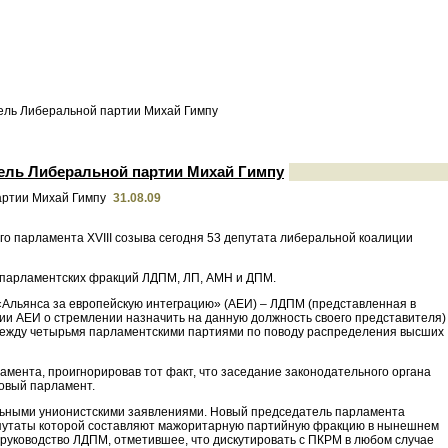
ель Либеральной партии Михай Гимпу
тель Либеральной партии Михай Гимпу
31.08.09
ого парламента XVIII созыва сегодня 53 депутата либеральной коалиции
и парламентских фракций ЛДПМ, ЛП, АМН и ДПМ.
«Альянса за европейскую интеграцию» (АЕИ) – ЛДПМ (представленная в
и АЕИ о стремлении назначить на данную должность своего представителя)
между четырьмя парламентскими партиями по поводу распределения высших
мента, проигнорировав тот факт, что заседание законодательного органа
овый парламент.
альными унионистскими заявлениями. Новый председатель парламента
 депутаты которой составляют мажоритарную партийную фракцию в нынешнем
 руководство ЛДПМ, отметившее, что дискутировать с ПКРМ в любом случае