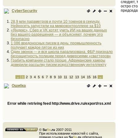
следует, 
остро ст
председа
CyberSecurity
28,9 млн параметров и почти 10 токенов в секунду.
Нейросеть запустили на микроконтроллере за $10
«Яндекс», Сбер и VK хотят учить ИИ на ваших данных
без вашего разрешения — и объясняют, почему это
безопасно
1 086 вредоносных писем в день: промышленность
получает каждое пятое из них
Один звонок — и вся школа парализована. ФБР признало
беззащитность полиции перед диверсиями «сваттеров»
Грабить компании стало проще. Африканские хакеры
доверили рассылку писем искусственному интеллекту
←
1
2
3
4
5
6
7
8
9
10
11
12
13
14
15
16
→
Ошибка
Error while retriving feed http://www.drive.ru/export/rss.xml
©
Su
fix
.ru
2007-2011
При использовании новостей с сайта,
прямая ссылка на
Su
fix
.ru
обязательна