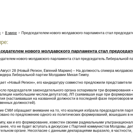
я
В мире
Председателем нового молдавского парламента стал председат
ре:
седателем нового молдавского парламента стал председа
Август 28 (Новый Регион, Евгений Маркин) – На должность спикера молдавск
лидера Либеральной партии Молдавии Михая Гимпу.
дает «Новый Регион», его кандидатуру совместно предложили представител
есло председателя законодательного органа оспаривали три формирования 
оалиции наибольшим числом депутатов), ЛП (заявившая еще при формировани
тия (настаивавшая на названной должности в последней фазе переговоров 
твенных должностей).
ие СМИ обращают внимание на то, что коалиция избрала председателя парла
рвано по предложению одного из политических формирований, вошедших в н
мпу, как и его формирование, известен своими радикальными ультранацион
ранее, что не будет вступать в дискуссии с Партией коммунистов Молдовы,
тельном органе. Несогласие с данными декларациями выразило, в частности,