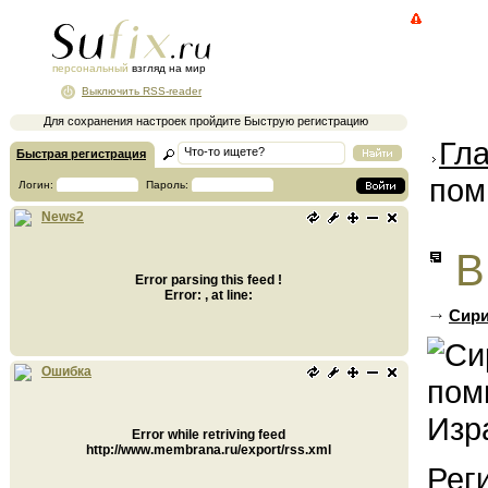
персональный
взгляд на мир
Выключить RSS-reader
Для сохранения настроек пройдите Быструю регистрацию
Гл
Быстрая регистрация
пом
Логин:
Пароль:
News2
В
Error parsing this feed !
Error: , at line:
Сири
Ошибка
Error while retriving feed
http://www.membrana.ru/export/rss.xml
Рег