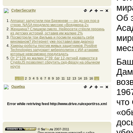
мир
CyberSecurity
Об 
Аппарат запустили при Брежневе — он до сих пор в
строю. NASA продлило миссию «Вояджера-2»
Аса
Женщина? Слишком смело. Нейросети стёрли героинь
из детских историй, оставив им жалкие 2%
мир
Посмотрели три фильма и посмели назвать себя
киноманом? Интернет уже поставил вам диагноз
мес
Хакеры-роботы против живых защитников: Positive
Technologies запускает киберполигон с ИИ-атаками,
которые невозможно предугадать
От 2^128 до жалких 2^39: баг 12-летней давности в
Баш
CryptoJS позволяет сбрутить сид-фразу на обычном
ноуте
Дам
←
1
2
3
4
5
6
7
8
9
10
11
12
13
14
15
16
→
воз
Ошибка
196
что
Error while retriving feed http://www.drive.ru/export/rss.xml
«об
дос
©
Su
fix
.ru
2007-2011
убе
При использовании новостей с сайта,