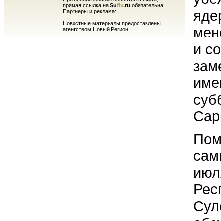
прямая ссылка на
Su
fix
.ru
обязательна
яде
Партнеры и реклама:
Новостные материалы предоставлены
мен
агентством Новый Регион
и с
зам
име
суб
Сар
Пом
сам
июл
Рес
Сул