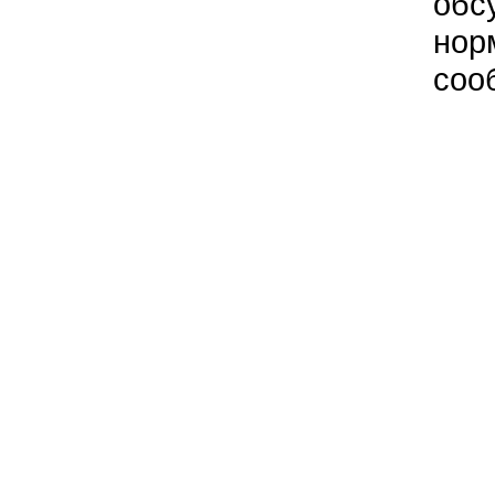
обс
нор
соо