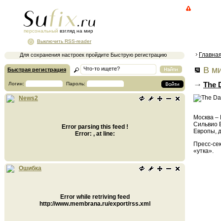
персональный
взгляд на мир
Выключить RSS-reader
Главна
Для сохранения настроек пройдите Быструю регистрацию
В ми
Быстрая регистрация
The 
Логин:
Пароль:
News2
Москва –
Сильвио 
Error parsing this feed !
Европы, д
Error: , at line:
Пресс-се
«утка».
Ошибка
Error while retriving feed
http://www.membrana.ru/export/rss.xml