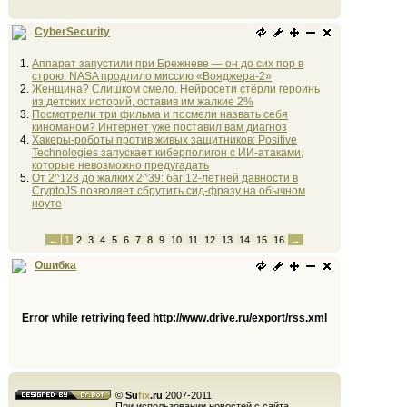
CyberSecurity
Аппарат запустили при Брежневе — он до сих пор в
строю. NASA продлило миссию «Вояджера-2»
Женщина? Слишком смело. Нейросети стёрли героинь
из детских историй, оставив им жалкие 2%
Посмотрели три фильма и посмели назвать себя
киноманом? Интернет уже поставил вам диагноз
Хакеры-роботы против живых защитников: Positive
Technologies запускает киберполигон с ИИ-атаками,
которые невозможно предугадать
От 2^128 до жалких 2^39: баг 12-летней давности в
CryptoJS позволяет сбрутить сид-фразу на обычном
ноуте
←
1
2
3
4
5
6
7
8
9
10
11
12
13
14
15
16
→
Ошибка
Error while retriving feed http://www.drive.ru/export/rss.xml
©
Su
fix
.ru
2007-2011
При использовании новостей с сайта,