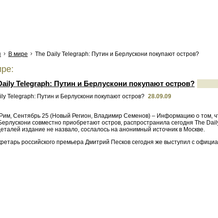
я
В мире
The Daily Telegraph: Путин и Берлускони покупают остров?
ре:
Daily Telegraph: Путин и Берлускони покупают остров?
28.09.09
 Рим, Сентябрь 25 (Новый Регион, Владимир Семенов) – Информацию о том, ч
Берлускони совместно приобретают остров, распространила сегодня The Dail
еталей издание не назвало, сослалось на анонимный источник в Москве.
кретарь российского премьера Дмитрий Песков сегодня же выступил с офици