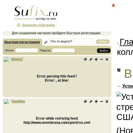
персональный
взгляд на мир
Выключить RSS-reader
Для сохранения настроек пройдите Быструю регистрацию
Гл
Быстрая регистрация
кол
Логин:
Пароль:
News2
В
Error parsing this feed !
Error: , at line:
Устр
Ошибка
Error while retriving feed
http://www.membrana.ru/export/rss.xml
(Но