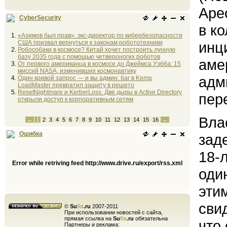
Аре
CyberSecurity
в к
«Азимов был прав»: экс-директор по кибербезопасности
США призвал вернуться к законам робототехники
инц
Робособаки в космосе? Китай хочет построить лунную
базу 2035 года с помощью четвероногих роботов
аме
От первого американца в космосе до Джеймса Уэбба: 15
миссий NASA, изменивших космонавтику
адм
Один кривой запрос — и вы админ: баг в Kemp
LoadMaster превратил защиту в решето
ResetNightmare и KerberLoss. Две дыры в Active Directory
пер
открыли доступ к корпоративным сетям
Вла
←
1
2
3
4
5
6
7
8
9
10
11
12
13
14
15
16
→
Ошибка
зад
18-
Error while retriving feed http://www.drive.ru/export/rss.xml
оди
эти
сви
©
Su
fix
.ru
2007-2011
При использовании новостей с сайта,
прямая ссылка на
Su
fix
.ru
обязательна
что 
Партнеры и реклама: