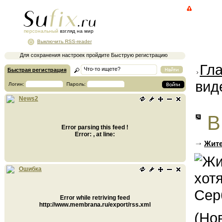
персональный
взгляд на мир
Выключить RSS-reader
Для сохранения настроек пройдите Быструю регистрацию
Гл
Быстрая регистрация
вид
Логин:
Пароль:
News2
В
Error parsing this feed !
Error: , at line:
Жите
Ошибка
Error while retriving feed
http://www.membrana.ru/export/rss.xml
(Но