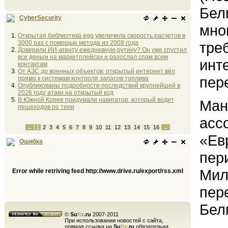
Бел
CyberSecurity
мно
Открытая библиотека egg увеличила скорость расчетов в
3000 раз с помощью метода из 2009 года
тре
Доверили ИИ-агенту ежедневную рутину? Он уже спустил
все деньги на маркетплейсах и разослал спам всем
инт
контактам
От АЗС до военных объектов: открытый интернет вёл
пер
прямо к системам контроля запасов топлива
Опубликованы подробности последствий крупнейшей в
2026 году атаки на открытый код
В Южной Корее придумали навигатор, который водит
Ман
пешеходов по тени
асс
←
1
2
3
4
5
6
7
8
9
10
11
12
13
14
15
16
→
«Ев
Ошибка
пер
Мил
Error while retriving feed http://www.drive.ru/export/rss.xml
пер
Бел
©
Su
fix
.ru
2007-2011
При использовании новостей с сайта,
прямая ссылка на
Su
fix
.ru
обязательна