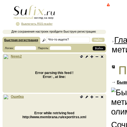
персональный
взгляд на мир
Выключить RSS-reader
Для сохранения настроек пройдите Быструю регистрацию
Гл
Быстрая регистрация
мет
Логин:
Пароль:
News2
П
Error parsing this feed !
Error: , at line:
Бывш
Ошибка
Error while retriving feed
http://www.membrana.ru/export/rss.xml
Соч