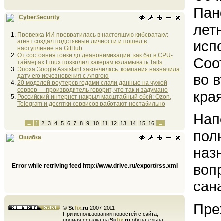
Пан
CyberSecurity
лет
Проверка ИИ превратилась в настоящую кибератаку:
агент создал подставные личности и пошёл в
исп
наступление на GitHub
От состояния гонки до деанонимизации: как баг в CPU-
Соо
таймерах Linux позволил хакерам взламывать Tails
Эпоха Google Assistant закончилась: компания назначила
во 
дату его исчезновения с Android
20 моделей роутеров годами слали данные на чужой
сервер — производитель говорит, что так и задумано
кра
Российский интернет накрыл масштабный сбой: Ozon,
Telegram и десятки сервисов работают нестабильно
Нап
←
1
2
3
4
5
6
7
8
9
10
11
12
13
14
15
16
→
пол
Ошибка
наз
воп
Error while retriving feed http://www.drive.ru/export/rss.xml
сан
Пре
©
Su
fix
.ru
2007-2011
При использовании новостей с сайта,
прямая ссылка на
Su
fix
.ru
обязательна