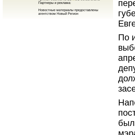
пер
Партнеры и реклама:
Новостные материалы предоставлены
губ
агентством Новый Регион
Евг
По 
выб
апр
деп
дол
зас
Нап
пос
был
мэр