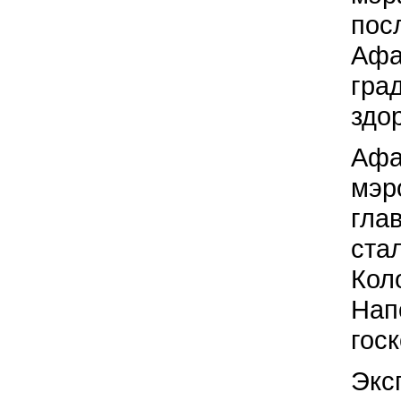
пос
Афа
гра
здо
Афа
мэр
гла
ста
Кол
Нап
гос
Экс