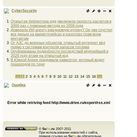
CyberSecurity
Открытая библиотека egg увеличила скорость расчетов в
3000 раз с помощью метода из 2009 года
Доверили ИИ-агенту ежедневную рутину? Он уже спустил
все деньги на маркетплейсах и разослал спам всем
контактам
От АЗС до военных объектов: открытый интернет вёл
прямо к системам контроля запасов топлива
Опубликованы подробности последствий крупнейшей в
2026 году атаки на открытый код
В Южной Корее придумали навигатор, который водит
пешеходов по тени
←
1
2
3
4
5
6
7
8
9
10
11
12
13
14
15
16
→
Ошибка
Error while retriving feed http://www.drive.ru/export/rss.xml
©
Su
fix
.ru
2007-2011
При использовании новостей с сайта,
прямая ссылка на
Su
fix
.ru
обязательна