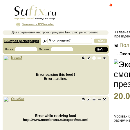
персональный
взгляд на мир
Выключить RSS-reader
Главна
Для сохранения настроек пройдите Быструю регистрацию
президен
Быстрая регистрация
Поли
Логин:
Пароль:
Эксп
News2
на пре
Error parsing this feed !
Error: , at line:
20.0
Ошибка
Error while retriving feed
Москва- К
http://www.membrana.ru/export/rss.xml
раскручи