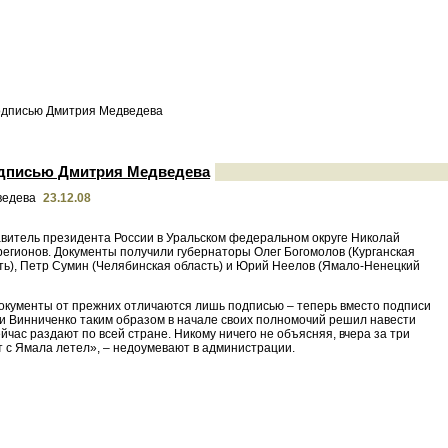
подписью Дмитрия Медведева
одписью Дмитрия Медведева
23.12.08
авитель президента России в Уральском федеральном округе Николай
егионов. Документы получили губернаторы Олег Богомолов (Курганская
сть), Петр Сумин (Челябинская область) и Юрий Неелов (Ямало-Ненецкий
документы от прежних отличаются лишь подписью – теперь вместо подписи
и Винниченко таким образом в начале своих полномочий решил навести
йчас раздают по всей стране. Никому ничего не объясняя, вчера за три
т с Ямала летел», – недоумевают в администрации.