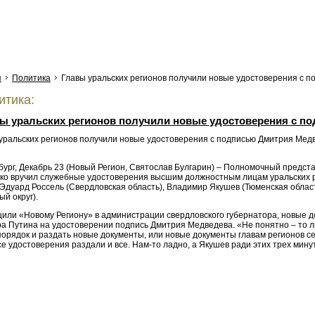
я
Политика
Главы уральских регионов получили новые удостоверения с 
тика:
ы уральских регионов получили новые удостоверения с п
бург, Декабрь 23 (Новый Регион, Святослав Булгарин) – Полномочный предст
ко вручил служебные удостоверения высшим должностным лицам уральских р
, Эдуард Россель (Свердловская область), Владимир Якушев (Тюменская обла
й округ).
щили «Новому Региону» в администрации свердловского губернатора, новые 
а Путина на удостоверении подпись Дмитрия Медведева. «Не понятно – то л
порядок и раздать новые документы, или новые документы главам регионов се
е удостоверения раздали и все. Нам-то ладно, а Якушев ради этих трех мину