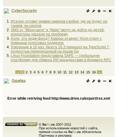
CyberSecurity
Италия готовит армию хакеров к войне, где не будет ни
танков, ни окопов
SMS от "ВКонтакте" и "Макс" могут не дойти до детей:
операторы указали на проблему
Алло, это хедж-фонд? Хакеры атакуют Уолл-стрит с
помощью голосовых подделок
Ускорение в 10 раз: Next.js 16.3 перешел на TypeScript 7,
полностью переписанный на языке Go
Linux Foundation представила SAFE — глобальную
платформу для обмена ИИ-инцидентами в формате RFC
←
1
2
3
4
5
6
7
8
9
10
11
12
13
14
15
16
→
Ошибка
Error while retriving feed http://www.drive.ru/export/rss.xml
©
Su
fix
.ru
2007-2011
При использовании новостей с сайта,
прямая ссылка на
Su
fix
.ru
обязательна
Партнеры и реклама: