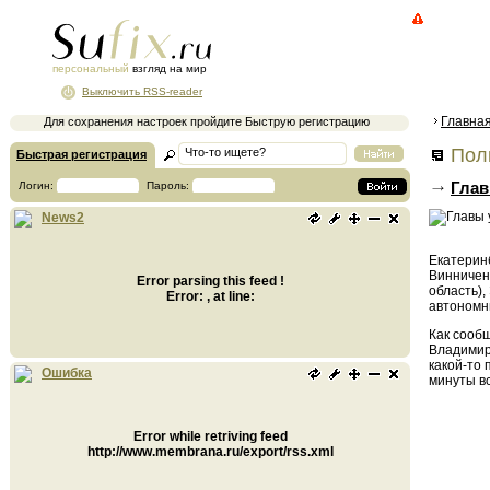
персональный
взгляд на мир
Выключить RSS-reader
Главна
Для сохранения настроек пройдите Быструю регистрацию
Поли
Быстрая регистрация
Глав
Логин:
Пароль:
News2
Екатерин
Винничен
Error parsing this feed !
область)
Error: , at line:
автономны
Как сооб
Владимир
какой-то 
Ошибка
минуты вс
Error while retriving feed
http://www.membrana.ru/export/rss.xml