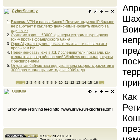
Апр
CyberSecurity
Шах
Включил VPN и расслабился? Почему подмена IP больше
не работает и как легко деанонимизировать любого за
Вои
один клик
Лучшему вору — €3000: фишеры устроили турнирную
неп
гонку против французского банка
OpenAI украла чужие доказательства… и назвала это
пре
прорывом ИИ
Переименовать .exe в .txt. Исследователи показали, как
взломать сервер обновлений Windows простым фокусом
пос
с расширением
Открытая библиотека egg увеличила скорость расчетов в
тер
3000 раз с помощью метода из 2009 года
при
←
1
2
3
4
5
6
7
8
9
10
11
12
13
14
15
16
→
Ошибка
Как
Рег
Error while retriving feed http://www.drive.ru/export/rss.xml
Кош
пре
©
Su
fix
.ru
2007-2011
нам
При использовании новостей с сайта,