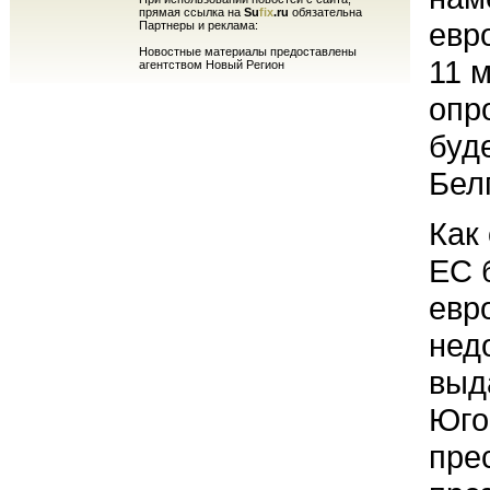
прямая ссылка на
Su
fix
.ru
обязательна
евр
Партнеры и реклама:
Новостные материалы предоставлены
11 
агентством Новый Регион
опр
буд
Бел
Как
ЕС 
евр
нед
выд
Юго
пре