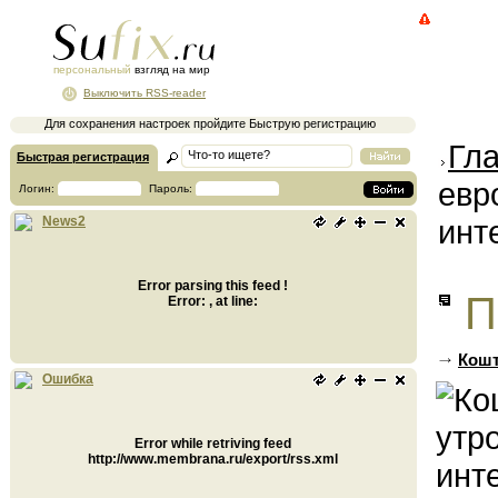
персональный
взгляд на мир
Выключить RSS-reader
Для сохранения настроек пройдите Быструю регистрацию
Гл
Быстрая регистрация
евр
Логин:
Пароль:
инт
News2
Error parsing this feed !
П
Error: , at line:
Кошт
Ошибка
Error while retriving feed
http://www.membrana.ru/export/rss.xml