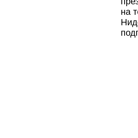
пре
на 
Нид
под