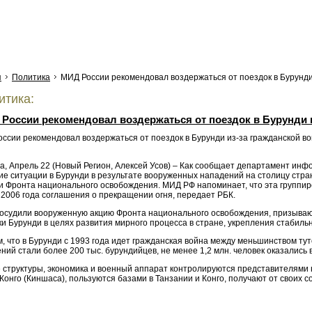
я
Политика
МИД России рекомендовал воздержаться от поездок в Бурунди
тика:
России рекомендовал воздержаться от поездок в Бурунди 
а, Апрель 22 (Новый Регион, Алексей Усов) – Как сообщает департамент инф
ие ситуации в Бурунди в результате вооруженных нападений на столицу стра
и Фронта национального освобождения. МИД РФ напоминает, что эта группир
 2006 года соглашения о прекращении огня, передает РБК.
 осудили вооруженную акцию Фронта национального освобождения, призываю
и Бурунди в целях развития мирного процесса в стране, укрепления стабильн
, что в Бурунди с 1993 года идет гражданская война между меньшинством ту
ний стали более 200 тыс. бурундийцев, не менее 1,2 млн. человек оказалис
 структуры, экономика и военный аппарат контролируются представителями н
Конго (Киншаса), пользуются базами в Танзании и Конго, получают от своих 