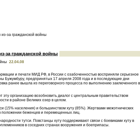
 из-за гражданской войны
из-за гражданской войны
22.04.08
ормации и печати МИД РФ, в России с озабоченностью восприняли серьезное
ны Бужумбуру, предпринятых 17 апреля 2008 года и в последующие дни
овка ранее вышла из переговорного процесса по выполнению заключенного в
т эту организацию возобновить диалог с центральным правительством
ости в районе Великих озер в целом.
тси (15% населения) и большинством хуту (85%). Жертвами межэтнических
ь в положении беженцев и перемещенных лиц.
ародности тутси. Повстанцы хуту поддерживают связи с боевиками хуту в
соплеменников в соседних странах вооружения и боеприпасы.