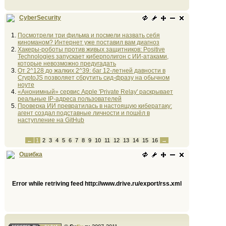
CyberSecurity
Посмотрели три фильма и посмели назвать себя
киноманом? Интернет уже поставил вам диагноз
Хакеры-роботы против живых защитников: Positive
Technologies запускает киберполигон с ИИ-атаками,
которые невозможно предугадать
От 2^128 до жалких 2^39: баг 12-летней давности в
CryptoJS позволяет сбрутить сид-фразу на обычном
ноуте
«Анонимный» сервис Apple 'Private Relay' раскрывает
реальные IP-адреса пользователей
Проверка ИИ превратилась в настоящую кибератаку:
агент создал подставные личности и пошёл в
наступление на GitHub
←
1
2
3
4
5
6
7
8
9
10
11
12
13
14
15
16
→
Ошибка
Error while retriving feed http://www.drive.ru/export/rss.xml