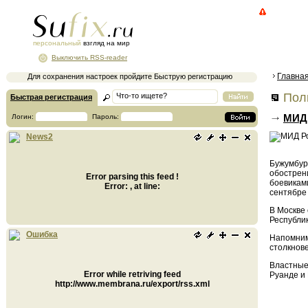
персональный
взгляд на мир
Выключить RSS-reader
Главна
Для сохранения настроек пройдите Быструю регистрацию
Поли
Быстрая регистрация
МИД 
Логин:
Пароль:
News2
Бужумбур
обострен
Error parsing this feed !
боевикам
Error: , at line:
сентябре
В Москве
Республик
Ошибка
Напомним
столкнове
Властные
Error while retriving feed
Руанде и 
http://www.membrana.ru/export/rss.xml