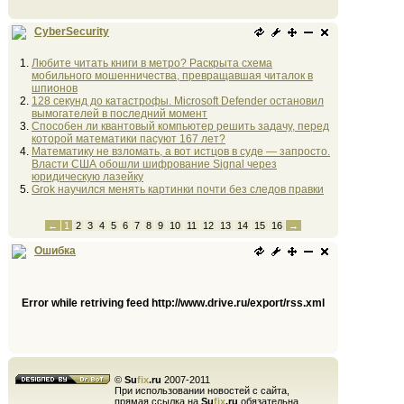
CyberSecurity
Любите читать книги в метро? Раскрыта схема
мобильного мошенничества, превращавшая читалок в
шпионов
128 секунд до катастрофы. Microsoft Defender остановил
вымогателей в последний момент
Способен ли квантовый компьютер решить задачу, перед
которой математики пасуют 167 лет?
Математику не взломать, а вот истцов в суде — запросто.
Власти США обошли шифрование Signal через
юридическую лазейку
Grok научился менять картинки почти без следов правки
←
1
2
3
4
5
6
7
8
9
10
11
12
13
14
15
16
→
Ошибка
Error while retriving feed http://www.drive.ru/export/rss.xml
©
Su
fix
.ru
2007-2011
При использовании новостей с сайта,
прямая ссылка на
Su
fix
.ru
обязательна