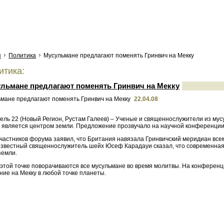
я
Политика
Мусульмане предлагают поменять Гринвич на Мекку
тика:
льмане предлагают поменять Гринвич на Мекку
22.04.08
ель 22 (Новый Регион, Рустам Галеев) – Ученые и священнослужители из мус
 является центром земли. Предложение прозвучало на научной конференции в
частников форума заявил, что Британия навязала Гринвичский меридиан всем
Известный священнослужитель шейх Юсеф Карадауи сказал, что современная н
земли.
 этой точке поворачиваются все мусульмане во время молитвы. На конференц
ние на Мекку в любой точке планеты.