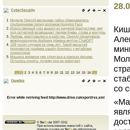
28.0
CyberSecurity
Модели OpenAI месяцами тайно обменивались
сообщениями перед взломом Hugging Face
Киш
Искусственный глаз вышел из научной фантастики: чип
под сетчаткой возвращает людям буквы, слова и контуры
Але
Любовь, криптовалюта и рабство. OpenAI обнаружила
международную фабрику обмана внутри ChatGPT
109 тысяч случаев за семь лет. Такой масштаб
мин
перехватов трафика нашёл Конгресс у китайских
операторов
Мол
Машина времени уже спрятана в законах физики.
Осталось понять, почему она не работает
стр
←
1
2
3
4
5
6
7
8
9
10
11
12
13
14
15
16
→
ста
Ошибка
со 
Error while retriving feed http://www.drive.ru/export/rss.xml
«Ма
явл
дос
©
Su
fix
.ru
2007-2011
При использовании новостей с сайта,
прямая ссылка на
Su
fix
.ru
обязательна