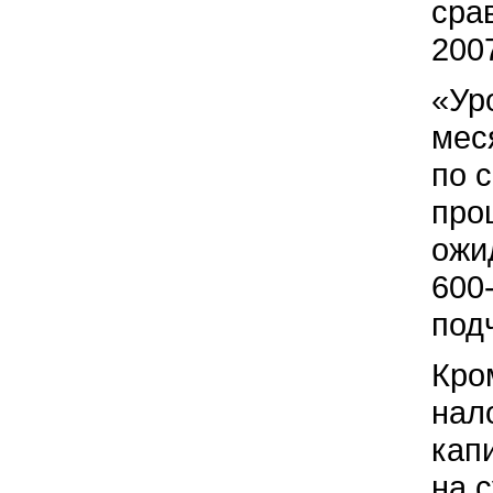
сра
2007
«Ур
мес
по 
про
ожи
600
под
Кро
нал
кап
на 