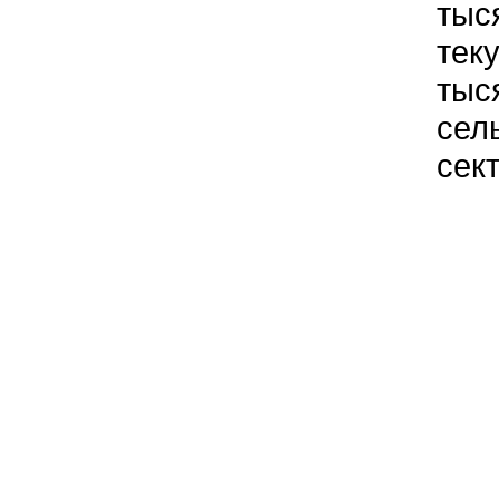
тыс
тек
тыс
сел
сек