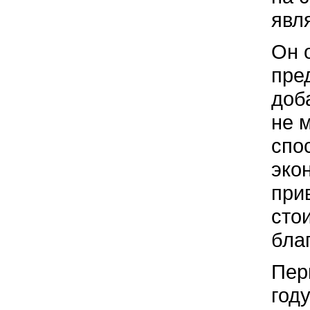
явл
Он 
пре
доб
не 
спо
экон
при
сто
бла
Пер
год