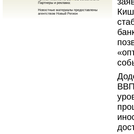
зая
Партнеры и реклама:
Киш
Новостные материалы предоставлены
агентством Новый Регион
ста
бан
поз
«оп
соб
Дод
ВВП
уро
про
ино
дос