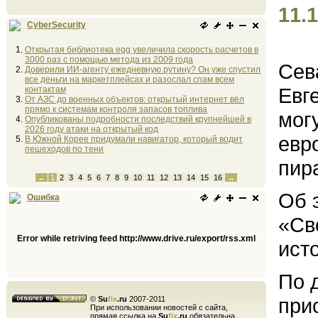
11.1
CyberSecurity
Открытая библиотека egg увеличила скорость расчетов в
3000 раз с помощью метода из 2009 года
Сев
Доверили ИИ-агенту ежедневную рутину? Он уже спустил
все деньги на маркетплейсах и разослал спам всем
Евг
контактам
От АЗС до военных объектов: открытый интернет вёл
прямо к системам контроля запасов топлива
мог
Опубликованы подробности последствий крупнейшей в
2026 году атаки на открытый код
евр
В Южной Корее придумали навигатор, который водит
пешеходов по тени
пир
←
1
2
3
4
5
6
7
8
9
10
11
12
13
14
15
16
→
Об 
Ошибка
«Св
Error while retriving feed http://www.drive.ru/export/rss.xml
ист
По 
при
©
Su
fix
.ru
2007-2011
При использовании новостей с сайта,
прямая ссылка на
Su
fix
.ru
обязательна