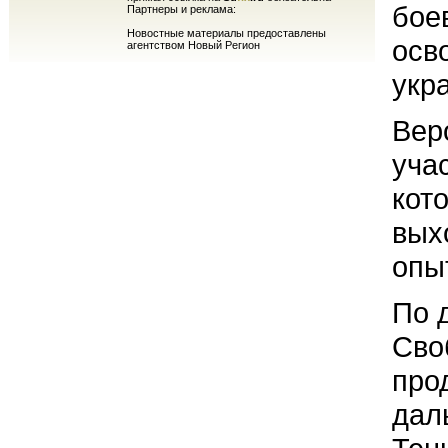
бое
Партнеры и реклама:
Новостные материалы предоставлены
осв
агентством Новый Регион
укр
Вер
уча
кот
вых
опы
По 
Сво
про
дал