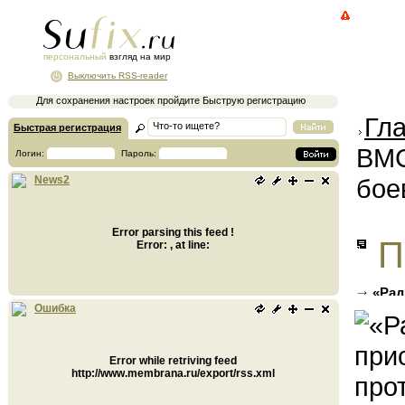
персональный
взгляд на мир
Выключить RSS-reader
Для сохранения настроек пройдите Быструю регистрацию
Гл
Быстрая регистрация
ВМС
Логин:
Пароль:
бое
News2
Error parsing this feed !
П
Error: , at line:
«Рад
ЕС про
Ошибка
Error while retriving feed
http://www.membrana.ru/export/rss.xml