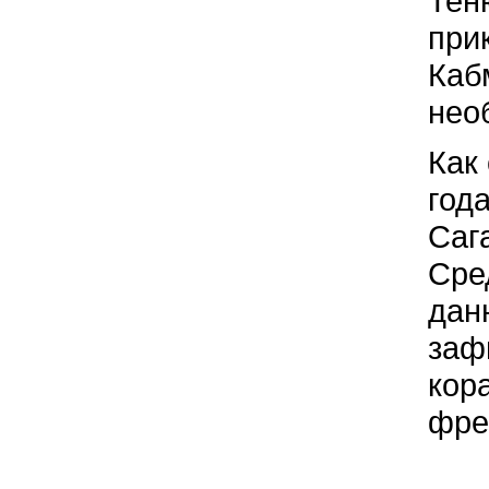
Тен
при
Каб
нео
Как
год
Саг
Сре
дан
заф
кор
фре