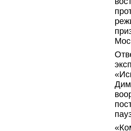
вос
про
реж
при
Мос
Отв
экс
«Ис
Дим
воо
пос
пау
«Ко