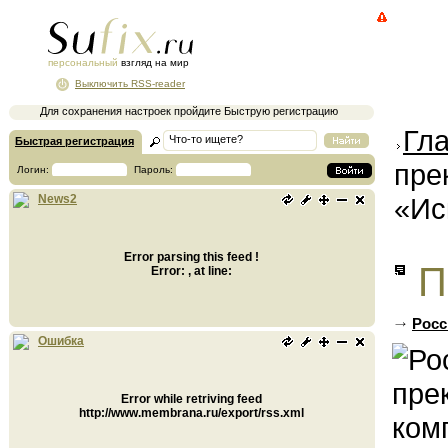
персональный
взгляд на мир
Выключить RSS-reader
Для сохранения настроек пройдите Быструю регистрацию
Гл
Быстрая регистрация
пре
Логин:
Пароль:
«Ис
News2
Error parsing this feed !
П
Error: , at line:
Росс
Ошибка
Error while retriving feed
http://www.membrana.ru/export/rss.xml