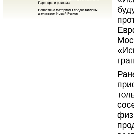
Партнеры и реклама:
буд
Новостные материалы предоставлены
агентством Новый Регион
про
Евр
Мос
«Ис
гра
Ран
при
тол
сос
физ
про