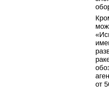
обо
Кро
мож
«Ис
име
раз
рак
обо
аге
от 5