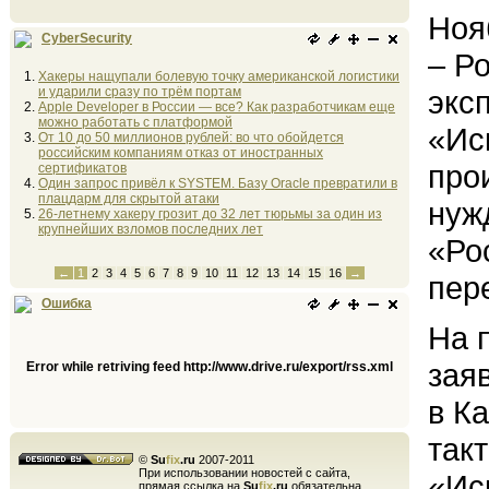
Ноя
CyberSecurity
– Р
Хакеры нащупали болевую точку американской логистики
и ударили сразу по трём портам
экс
Apple Developer в России — все? Как разработчикам еще
можно работать с платформой
«Ис
От 10 до 50 миллионов рублей: во что обойдется
российским компаниям отказ от иностранных
про
сертификатов
Один запрос привёл к SYSTEM. Базу Oracle превратили в
плацдарм для скрытой атаки
нуж
26-летнему хакеру грозит до 32 лет тюрьмы за один из
крупнейших взломов последних лет
«Ро
←
1
2
3
4
5
6
7
8
9
10
11
12
13
14
15
16
→
пер
Ошибка
На 
зая
Error while retriving feed http://www.drive.ru/export/rss.xml
в К
так
©
Su
fix
.ru
2007-2011
При использовании новостей с сайта,
«Ис
прямая ссылка на
Su
fix
.ru
обязательна