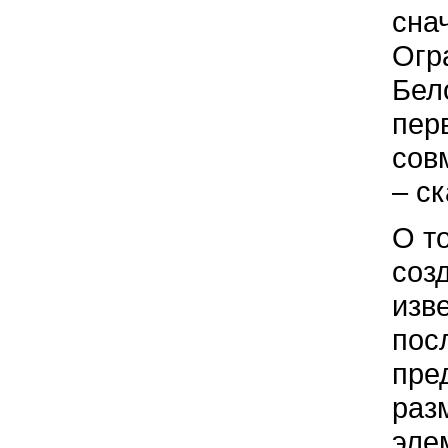
сна
Огр
Бел
пер
сов
– с
О т
соз
изве
пос
пре
раз
эле