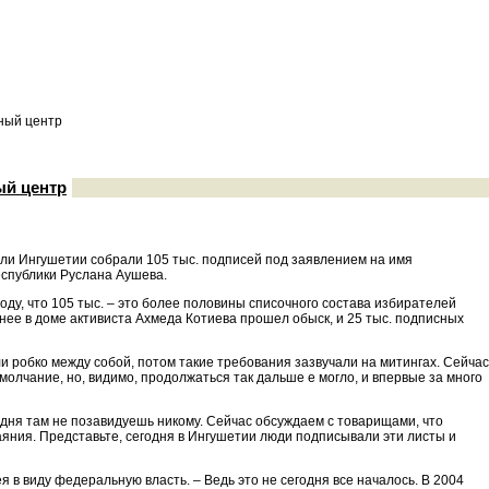
ный центр
ый центр
ели Ингушетии собрали 105 тыс. подписей под заявлением на имя
спублики Руслана Аушева.
оду, что 105 тыс. – это более половины списочного состава избирателей
анее в доме активиста Ахмеда Котиева прошел обыск, и 25 тыс. подписных
 робко между собой, потом такие требования зазвучали на митингах. Сейчас
олчание, но, видимо, продолжаться так дальше е могло, и впервые за много
годня там не позавидуешь никому. Сейчас обсуждаем с товарищами, что
чаяния. Представьте, сегодня в Ингушетии люди подписывали эти листы и
я в виду федеральную власть. – Ведь это не сегодня все началось. В 2004