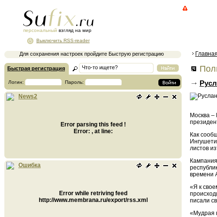
персональный
взгляд на мир
Выключить RSS-reader
Главна
Для сохранения настроек пройдите Быструю регистрацию
Поли
Быстрая регистрация
Русл
Логин:
Пароль:
News2
Москва – 
президен
Error parsing this feed !
Error: , at line:
Как сообщ
Ингушетии
листов из
Кампания 
Ошибка
республик
времени 
«Я к свое
Error while retriving feed
происходи
http://www.membrana.ru/export/rss.xml
писали св
«Мудрая в