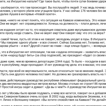
ните, на Ингушетию напали? Где такое было, чтобы почти сутки боевики уде
 разбирается, что там происходит. Вы послушайте людей. У нас ведь почему 
человек, у которого убили или утащили брата. У нас сейчас 176 человек без 
 далее Аушев в интервью «Новой газете».
овам, «никто не хочет понять, что ситуация на Кавказе изменилась. Это нов
 Они же видят: нет справедливости. Хочешь на должность – плати деньги, лечит
к издания сетует на то, что коррупция охватила даже мусульманское духове
те пробу негде ставить. Они не верят ему! Они говорят ему: что это за вера
 самой Чечне, пусть об этом и не говорят, молодежь уходит в горы. В Ингуше
 Мы говорим: одного убьем – и все стихнет. Сейчас Басаева нет, Гелаева нет,
арова убьете – и все? Другой станет во главе – еще хлеще будет», – возмущ
, что в Ингушетии нет оппозиции, так как «задача оппозиции – захватить вла
 если «народ будут бить» (за сбор подписей), экс-президент «будет со своим
даже хуже, чем во времена депортации (1944 года). То было – посадили в ваг
 в республику, люди пропадают. И нет руководству дела: кто в масках, что о
асти, при всей ее вертикальности, нельзя относиться так ко мнению людей. 
. Пусть они другого человека поставят. Но должна же среагировать власть на 
ловам, действующее руководство республики обманывает федеральный центр.
и два миллиона квадратных метров жилья. Москва столько не строит! 86 про
 Простой ингуш сидит и думает: «Да вы о чем?!» А руководство Ингушетии в
о лет у Москвы было время подумать, к чему все катится, говорит он и добавля
на Северном Кавказе очень острая. В 2002 году, когда выбирали Зязикова, я 
т. Лично я Волошину говорил: «Вы хотите спокойствия на Кавказе? Не делайт