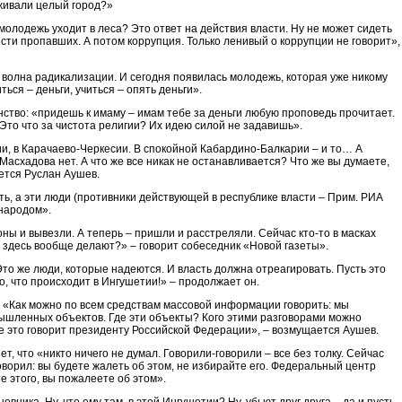
рживали целый город?»
молодежь уходит в леса? Это ответ на действия власти. Ну не может сидеть
вести пропавших. А потом коррупция. Только ленивый о коррупции не говорит»,
ая волна радикализации. И сегодня появилась молодежь, которая уже никому
ься – деньги, учиться – опять деньги».
нство: «придешь к имаму – имам тебе за деньги любую проповедь прочитает.
? Это что за чистота религии? Их идею силой не задавишь».
тии, в Карачаево-Черкесии. В спокойной Кабардино-Балкарии – и то… А
 Масхадова нет. А что же все никак не останавливается? Что же вы думаете,
ается Руслан Аушев.
сть, а эти люди (противники действующей в республике власти – Прим. РИА
 народом».
оны и вывезли. А теперь – пришли и расстреляли. Сейчас кто-то в масках
ни здесь вообще делают?» – говорит собеседник «Новой газеты».
Это же люди, которые надеются. И власть должна отреагировать. Пусть это
то, что происходит в Ингушетии!» – продолжает он.
 «Как можно по всем средствам массовой информации говорить: мы
мышленных объектов. Где эти объекты? Кого этими разговорами можно
се это говорит президенту Российской Федерации», – возмущается Аушев.
ет, что «никто ничего не думал. Говорили-говорили – все без толку. Сейчас
говорил: вы будете жалеть об этом, не избирайте его. Федеральный центр
е этого, вы пожалеете об этом».