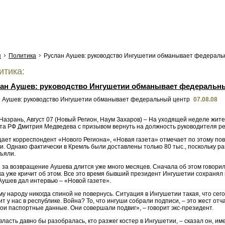
я
Политика
Руслан Аушев: руководство Ингушетии обманывает федераль
тика:
ан Аушев: руководство Ингушетии обманывает федеральн
07.08.08
Назрань, Август 07 (Новый Регион, Наум Захаров) – На уходящей неделе жит
та РФ Дмитрия Медведева с призывом вернуть на должность руководителя ре
ает корреспондент «Нового Региона», «Новая газета» отмечает по этому пов
. Однако фактически в Кремль были доставлены только 80 тыс., поскольку р
ъяли.
за возвращение Аушева длится уже много месяцев. Сначала об этом говорили
а уже кричит об этом. Все это время бывший президент Ингушетии сохранял м
Аушев дал интервью – «Новой газете».
му народу никогда спиной не повернусь. Ситуация в Ингушетии такая, что се
т у нас в республике. Война? То, что ингуши собрали подписи, – это жест от
ои паспортные данные. Они совершали подвиг», – говорит экс-президент.
ласть давно бы разобралась, кто разжег костер в Ингушетии, – сказал он, име