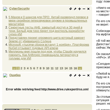
году: пом
«Никто не
CyberSecurity
на месте 
– говорит
5 Махов и 0 шансов для ПРО: Китай развернул первое в
мире серийное гиперзвуковое оружие в промышленных
По его сл
масштабах
не верит.
Секретные тесты АНБ, закрытый доступ и 30 дней в
тени. Белый дом тихо берет под контроль разработку
Собеседни
супер-ИИ
На муфтия
Представлен проект огромного щита который закроет
«В той же
Землю от убивающего Солнца
Дагестан?
Microsoft: «тысячи сборок встанут 1 ноября». Платформа
сейчас Ум
NuGet отзывает годовые API-ключи
Миллионы книг пошли под нож, чтобы Claude научился
Он сказал
говорить. Как Anthropic превращала литературу в
«НР»)». И
топливо для ИИ
«Сегодня 
приезжает
←
1
2
3
4
5
6
7
8
9
10
11
12
13
14
15
16
→
«Любой вл
Ошибка
буду не я
По его с
построил
Error while retriving feed http://www.drive.ru/export/rss.xml
обмануть?
За стольк
ситуация 
решил: не