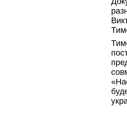
Док
раз
Вик
Тим
Тим
пос
пре
сов
«На
буд
укр