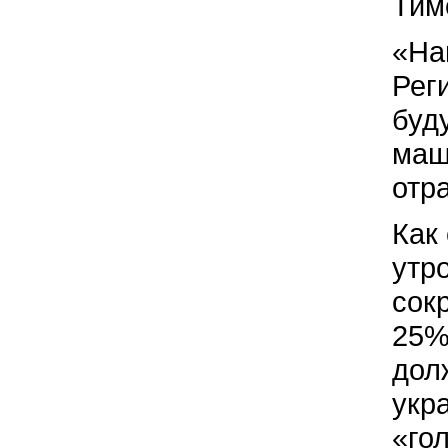
Тим
«На
Рег
буд
маш
отр
Как
утр
сок
25%
дол
укр
«го