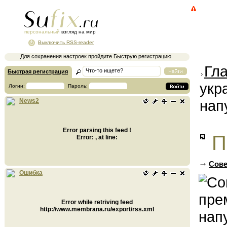
персональный
взгляд на мир
Выключить RSS-reader
Для сохранения настроек пройдите Быструю регистрацию
Гл
Быстрая регистрация
укр
Логин:
Пароль:
нап
News2
Error parsing this feed !
П
Error: , at line:
Сове
Ошибка
Error while retriving feed
http://www.membrana.ru/export/rss.xml