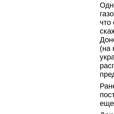
Одн
газ
что
ска
Дон
(на
укр
рас
пре
Ран
пос
еще