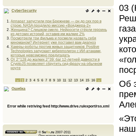
03 
CyberSecurity
Реш
Аппарат запустили при Брежневе — он до сих пор в
строю. NASA продлило миссию «Вояджера-2»
газ
Женщина? Слишком смело. Нейросети стёрли героинь
из детских историй, оставив им жалкие 2%
укр
Посмотрели три фильма и посмели назвать себя
киноманом? Интернет уже поставил вам диагноз
кот
Хакеры-роботы против живых защитников: Positive
Technologies запускает киберполигон с ИИ-атаками,
которые невозможно предугадать
«го
От 2^128 до жалких 2^39: баг 12-летней давности в
CryptoJS позволяет сбрутить сид-фразу на обычном
пос
ноуте
←
1
2
3
4
5
6
7
8
9
10
11
12
13
14
15
16
→
Об 
Ошибка
пре
Але
Error while retriving feed http://www.drive.ru/export/rss.xml
«Эт
наш
©
Su
fix
.ru
2007-2011
При использовании новостей с сайта,