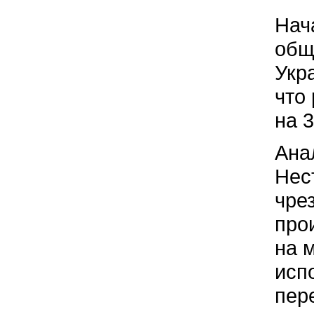
Нач
общ
Укр
что
на 3
Ана
Нес
чре
про
на 
исп
пер