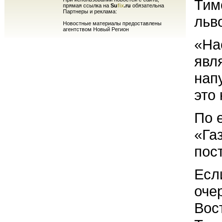
Тим
прямая ссылка на
Su
fix
.ru
обязательна
Партнеры и реклама:
льв
Новостные материалы предоставлены
агентством Новый Регион
«На
явл
нап
это
По 
«Га
пос
Есл
оче
Вос