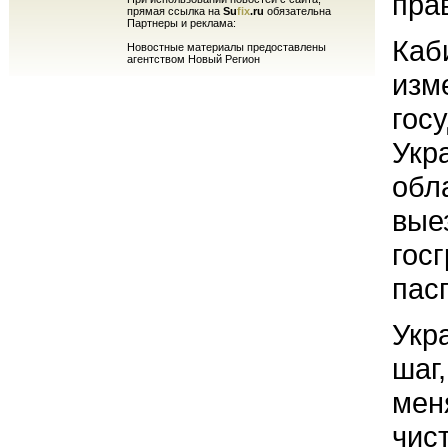
пра
прямая ссылка на
Su
fix
.ru
обязательна
Партнеры и реклама:
Каб
Новостные материалы предоставлены
агентством Новый Регион
изм
гос
Укр
обл
вые
гос
пас
Укр
шаг
мен
чис