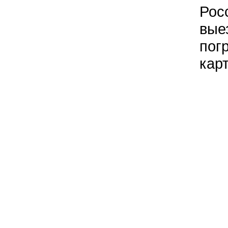
Рос
вые
пог
кар