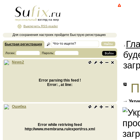
персональный
взгляд на мир
Выключить RSS-reader
Для сохранения настроек пройдите Быструю регистрацию
Гл
Быстрая регистрация
буд
Логин:
Пароль:
заг
News2
Error parsing this feed !
П
Error: , at line:
Укра
и Росс
Ошибка
Error while retriving feed
http://www.membrana.ru/export/rss.xml