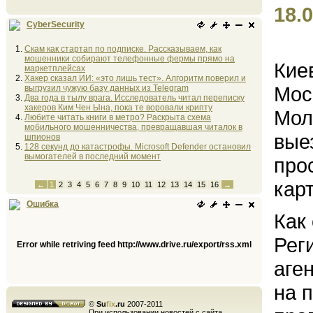
18.0
CyberSecurity
Скам как стартап по подписке. Рассказываем, как
мошенники собирают телефонные фермы прямо на
Кие
маркетплейсах
Хакер сказал ИИ: «это лишь тест». Алгоритм поверил и
Мос
выгрузил чужую базу данных из Telegram
Два года в тылу врага. Исследователь читал переписку
хакеров Ким Чен Ына, пока те воровали крипту
Мол
Любите читать книги в метро? Раскрыта схема
мобильного мошенничества, превращавшая читалок в
вые
шпионов
128 секунд до катастрофы. Microsoft Defender остановил
вымогателей в последний момент
про
кар
←
1
2
3
4
5
6
7
8
9
10
11
12
13
14
15
16
→
Ошибка
Как
Рег
Error while retriving feed http://www.drive.ru/export/rss.xml
аге
на 
©
Su
fix
.ru
2007-2011
При использовании новостей с сайта,