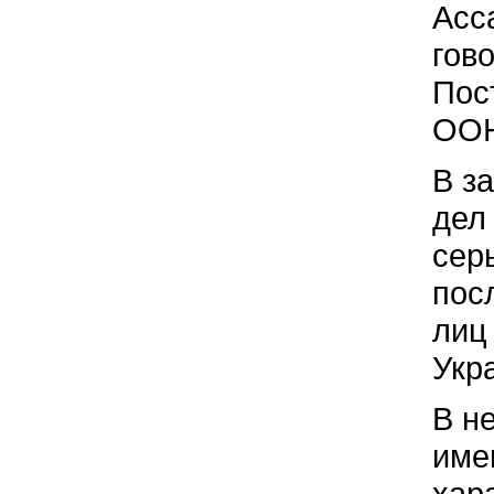
Асс
гов
Пос
ООН
В з
дел
сер
пос
лиц
Укр
В не
име
хар