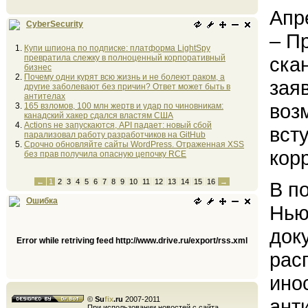
Апр
CyberSecurity
– П
Купи шпиона по подписке: платформа LightSpy
превратила слежку в полноценный корпоративный
ска
бизнес
Почему одни курят всю жизнь и не болеют раком, а
зая
другие заболевают без причин? Ответ может быть в
антителах
воз
165 взломов, 100 млн жертв и удар по чиновникам:
канадский хакер сдался властям США
Actions не запускаются, API падает: новый сбой
вст
парализовал работу разработчиков на GitHub
Срочно обновляйте сайты WordPress. Отраженная XSS
кор
без прав получила опасную цепочку RCE
←
1
2
3
4
5
6
7
8
9
10
11
12
13
14
15
16
→
В п
Ошибка
Нью
док
Error while retriving feed http://www.drive.ru/export/rss.xml
рас
ино
©
Su
fix
.ru
2007-2011
ант
При использовании новостей с сайта,