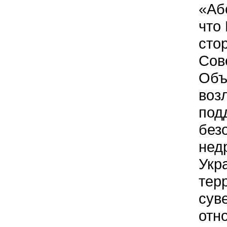
«Аб
что
сто
Сов
Объ
воз
под
без
нед
Укр
тер
сув
отн