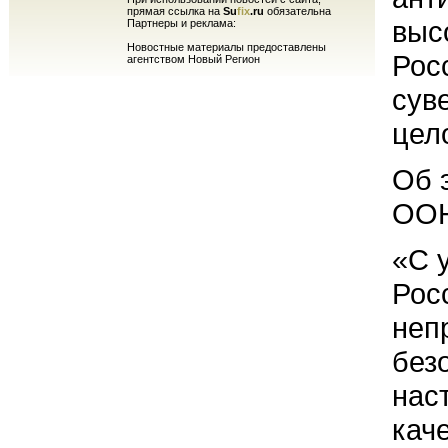
прямая ссылка на
Su
fix
.ru
обязательна
выс
Партнеры и реклама:
Новостные материалы предоставлены
Рос
агентством Новый Регион
сув
цел
Об 
ОО
«С 
Рос
неп
без
нас
кач