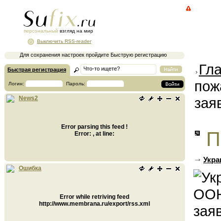
персональный
взгляд на мир
Выключить RSS-reader
Для сохранения настроек пройдите Быструю регистрацию
Гл
Быстрая регистрация
пож
Логин:
Пароль:
зая
News2
Error parsing this feed !
П
Error: , at line:
Укра
Ошибка
Error while retriving feed
http://www.membrana.ru/export/rss.xml