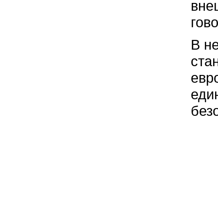
вне
гов
В н
ста
евр
еди
без