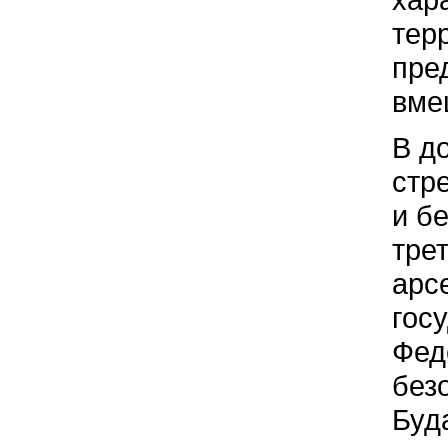
тер
пре
вме
В д
стр
и б
тре
арс
гос
Фед
без
Буд