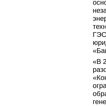
осн
нез
эне
тех
ГЭС
юри
«Ба
«В 
раз
«Ко
огр
обр
ген