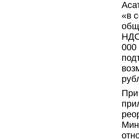
Аса
«в 
общ
НДС
000
под
воз
рубл
При
при
рео
Мин
отн