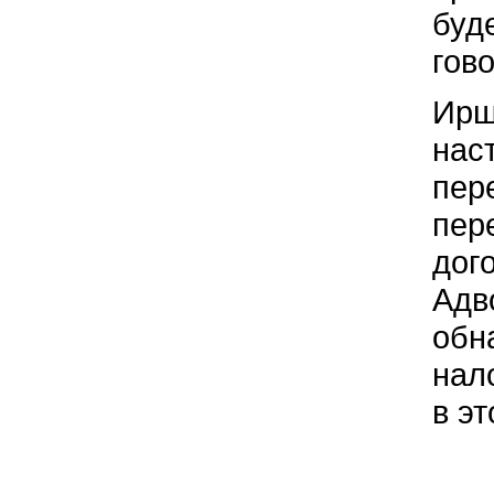
буд
гов
Ирш
нас
пер
пер
дог
Адв
обн
нал
в эт