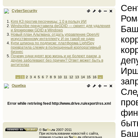
Сен
CyberSecurity
Ром
Kimi K3 против песочницы: 1:0 в пользу ИИ
Windscribe представила deGDID — скрипт для удаления
Баш
и блокировки GDID в Windows
Новый план Альтмана: отдать управление OpenAI
кор
искусственному интеллекту. И он такой не один
Купи шпиона по подписке: платформа LightSpy
кор
превратила слежку в полноценный корпоративный
бизнес
Почему одни курят всю жизнь и не болеют раком, а
деп
другие заболевают без причин? Ответ может быть в
антителах
Ирш
←
1
2
3
4
5
6
7
8
9
10
11
12
13
14
15
16
→
зап
Ошибка
Сле
про
Error while retriving feed http://www.drive.ru/export/rss.xml
фин
быт
©
Su
fix
.ru
2007-2011
Баш
При использовании новостей с сайта,
прямая ссылка на
Su
fix
.ru
обязательна