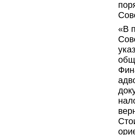
пор
Сов
«В 
Сов
ука
общ
Фин
адв
док
нал
вер
Сто
орие