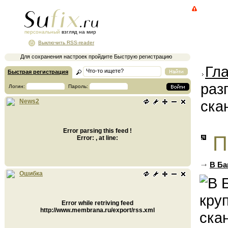
персональный
взгляд на мир
Выключить RSS-reader
Для сохранения настроек пройдите Быструю регистрацию
Гл
Быстрая регистрация
раз
Логин:
Пароль:
ска
News2
Error parsing this feed !
П
Error: , at line:
В Ба
Ошибка
Error while retriving feed
http://www.membrana.ru/export/rss.xml