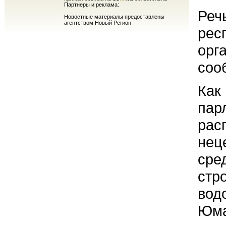
Партнеры и реклама:
Реч
Новостные материалы предоставлены
агентством Новый Регион
рес
орг
соо
Как
пар
рас
нец
сред
стр
вод
Юма