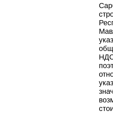
Сар
стр
Рес
Мав
ука
общ
НДС
поэ
отн
ука
зна
воз
сто