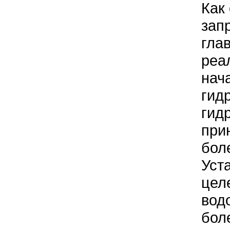
Как
зап
гла
реа
нач
гид
гид
при
бол
Уст
цел
вод
бол