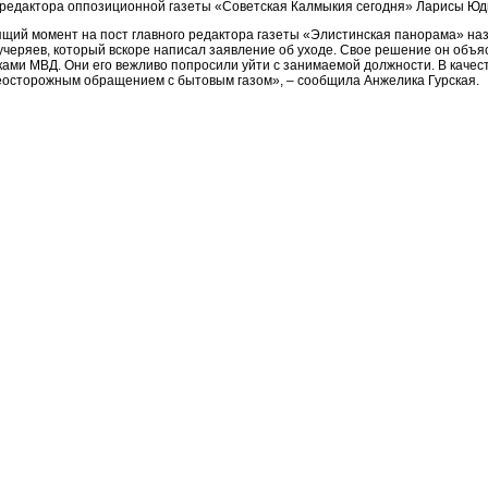
 редактора оппозиционной газеты «Советская Калмыкия сегодня» Ларисы Юди
ящий момент на пост главного редактора газеты «Элистинская панорама» на
черяев, который вскоре написал заявление об уходе. Свое решение он объяс
ками МВД. Они его вежливо попросили уйти с занимаемой должности. В качес
неосторожным обращением с бытовым газом», – сообщила Анжелика Гурская.