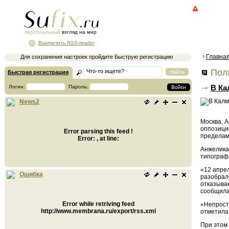
персональный
взгляд на мир
Выключить RSS-reader
Главна
Для сохранения настроек пройдите Быструю регистрацию
Поли
Быстрая регистрация
В Ка
Логин:
Пароль:
News2
Москва, А
оппозицио
Error parsing this feed !
пределам
Error: , at line:
Анжелика
типограф
«12 апре
Ошибка
разобралс
отказываю
сообщила 
Error while retriving feed
«Непрост
http://www.membrana.ru/export/rss.xml
отметила 
При этом