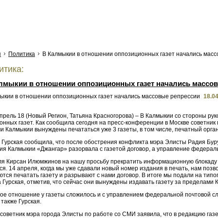
я
Политика
В Калмыкии в отношении оппозиционных газет начались масс
тика:
лмыкии в отношении оппозиционных газет начались массо
18.04
прель 18 (Новый Регион, Татьяна Красногорова) – В Калмыкии со стороны ру
нных газет. Как сообщила сегодня на пресс-конференции в Москве советник 
и Калмыкии вынуждены печататься уже 3 газеты, в том числе, печатный орга
 Гурская сообщила, что после обострения конфликта мэра Элисты Радия Бу
ия Калмыкии «Джангар» разорвала с газетой договор, а управление федерал
ля Кирсан Илюмжинов на нашу просьбу прекратить информационную блокаду г
я. 14 апреля, когда мы уже сдавали новый номер издания в печать, нам поз
тся печатать газету и разрывают с нами договор. В итоге мы подали на тип
Гурская, отметив, что сейчас они вынуждены издавать газету за пределами Ка
ое отношение у газеты сложилось и с управлением федеральной почтовой сл
также Гурская.
 советник мэра города Элисты по работе со СМИ заявила, что в редакцию га