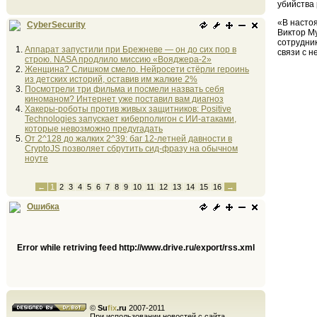
убийства
«В насто
CyberSecurity
Виктор Му
сотрудни
Аппарат запустили при Брежневе — он до сих пор в
связи с 
строю. NASA продлило миссию «Вояджера-2»
Женщина? Слишком смело. Нейросети стёрли героинь
из детских историй, оставив им жалкие 2%
Посмотрели три фильма и посмели назвать себя
киноманом? Интернет уже поставил вам диагноз
Хакеры-роботы против живых защитников: Positive
Technologies запускает киберполигон с ИИ-атаками,
которые невозможно предугадать
От 2^128 до жалких 2^39: баг 12-летней давности в
CryptoJS позволяет сбрутить сид-фразу на обычном
ноуте
←
1
2
3
4
5
6
7
8
9
10
11
12
13
14
15
16
→
Ошибка
Error while retriving feed http://www.drive.ru/export/rss.xml
©
Su
fix
.ru
2007-2011
При использовании новостей с сайта,