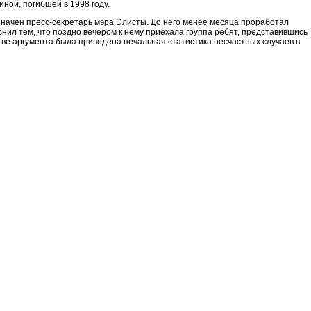
ной, погибшей в 1998 году.
значен пресс-секретарь мэра Элисты. До него менее месяца проработал
нил тем, что поздно вечером к нему приехала группа ребят, представившись
тве аргумента была приведена печальная статистика несчастных случаев в