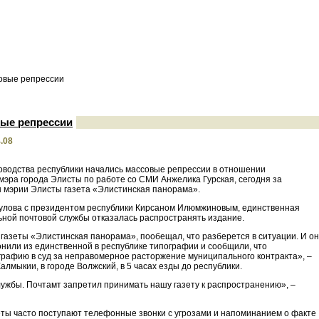
овые репрессии
вые репрессии
.08
ководства республики начались массовые репрессии в отношении
мэра города Элисты по работе со СМИ Анжелика Гурская, сегодня за
н мэрии Элисты газета «Элистинская панорама».
рулова с президентом республики Кирсаном Илюмжиновым, единственная
ьной почтовой службы отказалась распространять издание.
азеты «Элистинская панорама», пообещал, что разберется в ситуации. И он
вонили из единственной в республике типографии и сообщили, что
ографию в суд за неправомерное расторжение муниципального контракта», –
лмыкии, в городе Волжский, в 5 часах езды до республики.
ужбы. Почтамт запретил принимать нашу газету к распространению», –
зеты часто поступают телефонные звонки с угрозами и напоминанием о факте