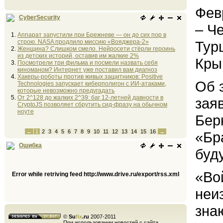
Фев
CyberSecurity
– Ч
Аппарат запустили при Брежневе — он до сих пор в
строю. NASA продлило миссию «Вояджера-2»
Тур
Женщина? Слишком смело. Нейросети стёрли героинь
из детских историй, оставив им жалкие 2%
Кры
Посмотрели три фильма и посмели назвать себя
киноманом? Интернет уже поставил вам диагноз
Хакеры-роботы против живых защитников: Positive
Об 
Technologies запускает киберполигон с ИИ-атаками,
которые невозможно предугадать
От 2^128 до жалких 2^39: баг 12-летней давности в
зая
CryptoJS позволяет сбрутить сид-фразу на обычном
ноуте
Бер
←
1
2
3
4
5
6
7
8
9
10
11
12
13
14
15
16
→
«Бр
Ошибка
буд
«Во
Error while retriving feed http://www.drive.ru/export/rss.xml
неи
знаю
©
Su
fix
.ru
2007-2011
При использовании новостей с сайта,