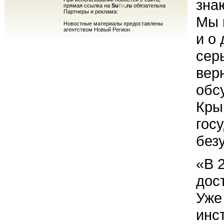
знаю
прямая ссылка на
Su
fix
.ru
обязательна
Партнеры и реклама:
Мы 
Новостные материалы предоставлены
агентством Новый Регион
и о
сер
вер
обс
Кры
гос
безу
«В 
дос
Уже
инс