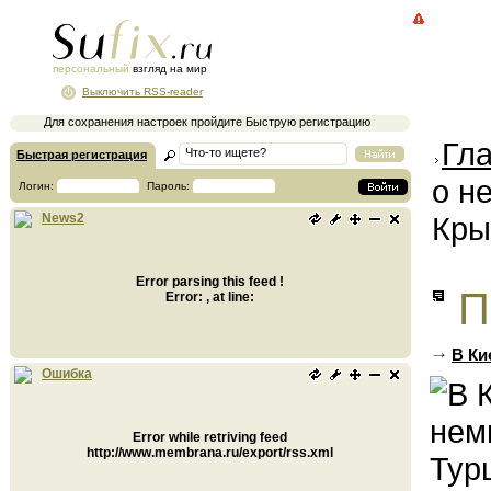
персональный
взгляд на мир
Выключить RSS-reader
Для сохранения настроек пройдите Быструю регистрацию
Гл
Быстрая регистрация
о н
Логин:
Пароль:
Кр
News2
Error parsing this feed !
П
Error: , at line:
В Ки
Ошибка
Error while retriving feed
http://www.membrana.ru/export/rss.xml