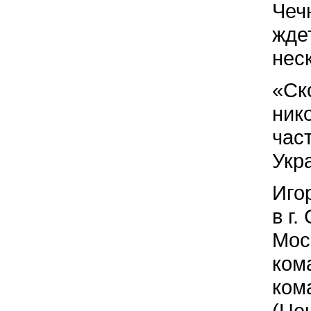
Чеч
жде
неск
«Ск
ник
час
Укр
Иго
в г.
Мос
кома
ком
(Цен