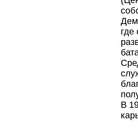
соб
Дем
где
раз
бата
Сре
служ
бла
пол
В 1
кар