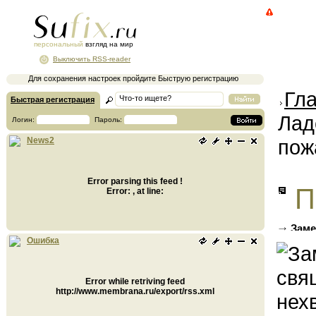
персональный
взгляд на мир
Выключить RSS-reader
Для сохранения настроек пройдите Быструю регистрацию
Гл
Быстрая регистрация
Лад
Логин:
Пароль:
пож
News2
Error parsing this feed !
П
Error: , at line:
Заме
нехват
Ошибка
Error while retriving feed
http://www.membrana.ru/export/rss.xml