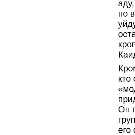
аду
по 
уйду
ост
кро
Каи
Кром
кто
«мо
при
Он 
гру
его