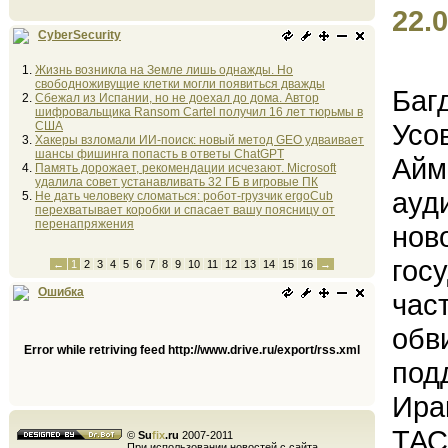
22.0
CyberSecurity
Жизнь возникла на Земле лишь однажды. Но
свободноживущие клетки могли появиться дважды
Баг
Сбежал из Испании, но не доехал до дома. Автор
шифровальщика Ransom Cartel получил 16 лет тюрьмы в
Усо
США
Хакеры взломали ИИ-поиск: новый метод GEO удваивает
шансы фишинга попасть в ответы ChatGPT
Айм
Память дорожает, рекомендации исчезают. Microsoft
удалила совет устанавливать 32 ГБ в игровые ПК
ауд
Не дать человеку сломаться: робот-грузчик ergoCub
перехватывает коробки и спасает вашу поясницу от
перенапряжения
нов
гос
←
1
2
3
4
5
6
7
8
9
10
11
12
13
14
15
16
→
Ошибка
час
обв
Error while retriving feed http://www.drive.ru/export/rss.xml
под
Ира
ТА
©
Su
fix
.ru
2007-2011
При использовании новостей с сайта,