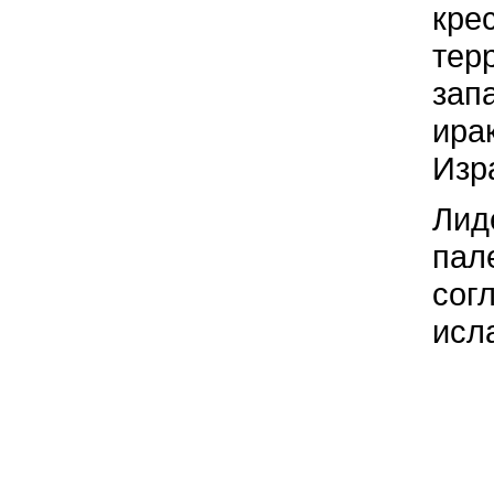
кре
тер
зап
ира
Изр
Лид
пал
сог
исл