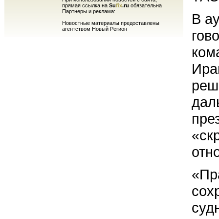
прямая ссылка на
Su
fix
.ru
обязательна
Партнеры и реклама:
В а
Новостные материалы предоставлены
агентством Новый Регион
гов
ком
Ира
реш
дал
пре
«ск
отн
«Пр
сох
судн