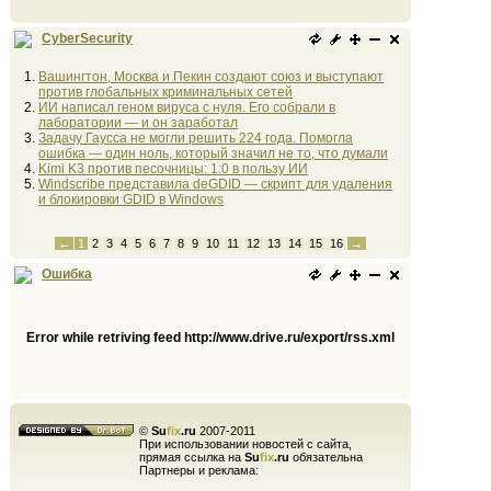
CyberSecurity
Вашингтон, Москва и Пекин создают союз и выступают
против глобальных криминальных сетей
ИИ написал геном вируса с нуля. Его собрали в
лаборатории — и он заработал
Задачу Гаусса не могли решить 224 года. Помогла
ошибка — один ноль, который значил не то, что думали
Kimi K3 против песочницы: 1:0 в пользу ИИ
Windscribe представила deGDID — скрипт для удаления
и блокировки GDID в Windows
←
1
2
3
4
5
6
7
8
9
10
11
12
13
14
15
16
→
Ошибка
Error while retriving feed http://www.drive.ru/export/rss.xml
©
Su
fix
.ru
2007-2011
При использовании новостей с сайта,
прямая ссылка на
Su
fix
.ru
обязательна
Партнеры и реклама: