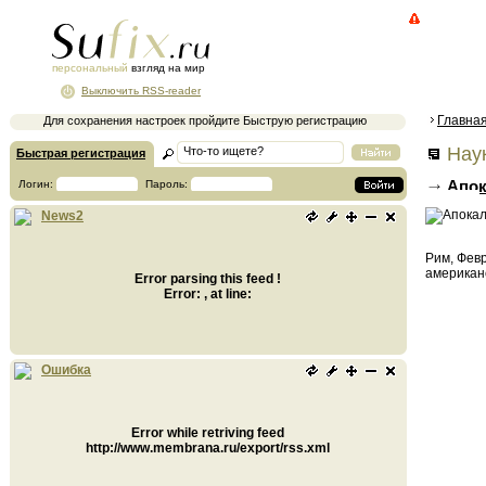
персональный
взгляд на мир
Выключить RSS-reader
Главна
Для сохранения настроек пройдите Быструю регистрацию
Наук
Быстрая регистрация
Апок
Логин:
Пароль:
полей
News2
Рим, Фев
американ
Error parsing this feed !
Error: , at line:
Ошибка
Error while retriving feed
http://www.membrana.ru/export/rss.xml