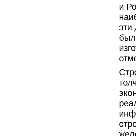
и Р
наи
эти
был
изг
отм
Стр
тол
эко
реа
инф
стр
жел