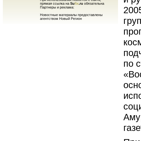
прямая ссылка на
Su
fix
.ru
обязательна
200
Партнеры и реклама:
Новостные материалы предоставлены
гру
агентством Новый Регион
про
кос
под
по 
«Во
осн
исп
соц
Аму
газе