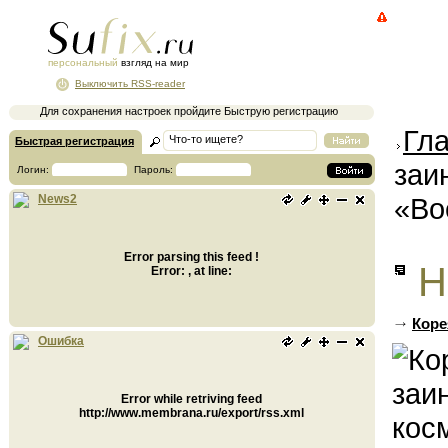
персональный
взгляд на мир
Выключить RSS-reader
Для сохранения настроек пройдите Быструю регистрацию
Гл
Быстрая регистрация
заи
Логин:
Пароль:
«Во
News2
Error parsing this feed !
Н
Error: , at line:
Коре
Ошибка
Error while retriving feed
http://www.membrana.ru/export/rss.xml