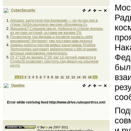
Мос
CyberSecurity
Рад
Аппарат запустили при Брежневе — он до сих пор в
строю. NASA продлило миссию «Вояджера-2»
кос
Женщина? Слишком смело. Нейросети стёрли героинь
из детских историй, оставив им жалкие 2%
про
Посмотрели три фильма и посмели назвать себя
киноманом? Интернет уже поставил вам диагноз
Нак
Хакеры-роботы против живых защитников: Positive
Technologies запускает киберполигон с ИИ-атаками,
которые невозможно предугадать
Фед
От 2^128 до жалких 2^39: баг 12-летней давности в
CryptoJS позволяет сбрутить сид-фразу на обычном
был
ноуте
вза
←
1
2
3
4
5
6
7
8
9
10
11
12
13
14
15
16
→
рез
Ошибка
соо
Error while retriving feed http://www.drive.ru/export/rss.xml
Под
сов
©
Su
fix
.ru
2007-2011
и р
При использовании новостей с сайта,