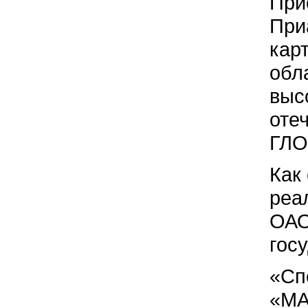
При
При
кар
обл
выс
оте
ГЛО
Как
реа
ОАО
гос
«Сп
«МА