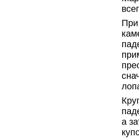
все
При
кам
пад
при
пре
сна
лоп
Кру
пад
а з
куп