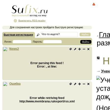
персональный
взгляд на мир
Выключить RSS-reader
Для сохранения настроек пройдите Быструю регистрацию
Гл
Быстрая регистрация
раз
Логин:
Пароль:
News2
Н
Error parsing this feed !
Error: , at line:
Учен
Ошибка
Error while retriving feed
http://www.membrana.ru/export/rss.xml
(Но