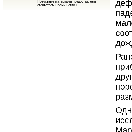
деф
Новостные материалы предоставлены
агентством Новый Регион
пад
мал
соо
дож
Ран
при
дру
пор
раз
Одн
исс
Мар