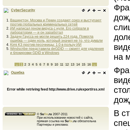
Фра
CyberSecurity
дож
Вашингтон, Москва и Пекин создают союз и выступают
против глобальных криминальных сетей
сли
ИИ написал геном вируса с нуля. Его собрали в
лаборатории — и он заработал
дол
Задачу Гаусса не могли решить 224 года. Помогла
ошибка — один ноль, который значил не то, что думали
вид
Kimi K3 против песочницы: 1:0 в пользу ИИ
Windscribe представила deGDID — скрипт для удаления
и блокировки GDID в Windows
на 
←
1
2
3
4
5
6
7
8
9
10
11
12
13
14
15
16
→
Фра
Ошибка
вид
сто
Error while retriving feed http://www.drive.ru/export/rss.xml
дож
В с
©
Su
fix
.ru
2007-2011
При использовании новостей с сайта,
спе
прямая ссылка на
Su
fix
.ru
обязательна
Партнеры и реклама: