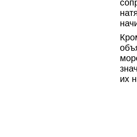
соп
нат
нач
Кро
объ
мор
зна
их 