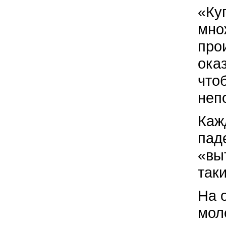
«Ку
мно
про
ока
что
неп
Каж
пад
«вы
так
На 
мол