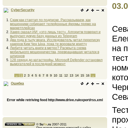
03.0
CyberSecurity
Скам как стартап по подписке. Рассказываем, как
мошенники собирают телефонные фермы прямо на
Сев
маркетплейсах
Хакер сказал ИИ: «это лишь тест». Алгоритм поверил и
Еле
выгрузил чужую базу данных из Telegram
Два года в тылу врага. Исследователь читал переписку
хакеров Ким Чен Ына, пока те воровали крипту
на 
Любите читать книги в метро? Раскрыта схема
мобильного мошенничества, превращавшая читалок в
тес
шпионов
128 секунд до катастрофы. Microsoft Defender остановил
вымогателей в последний момент
ном
кот
←
1
2
3
4
5
6
7
8
9
10
11
12
13
14
15
16
→
Ошибка
Чер
Сев
Error while retriving feed http://www.drive.ru/export/rss.xml
Тес
прох
©
Su
fix
.ru
2007-2011
При использовании новостей с сайта,