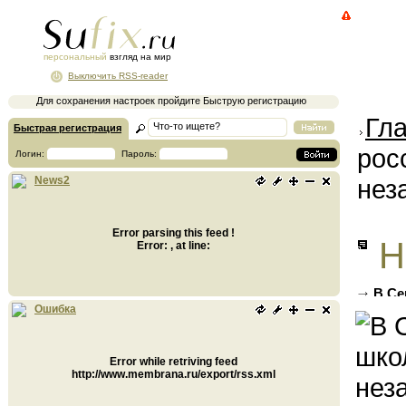
персональный
взгляд на мир
Выключить RSS-reader
Для сохранения настроек пройдите Быструю регистрацию
Гл
Быстрая регистрация
рос
Логин:
Пароль:
нез
News2
Error parsing this feed !
Н
Error: , at line:
В Се
тестир
Ошибка
Error while retriving feed
http://www.membrana.ru/export/rss.xml