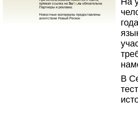
На 
прямая ссылка на
Su
fix
.ru
обязательна
Партнеры и реклама:
чело
Новостные материалы предоставлены
агентством Новый Регион
год
язы
уча
тре
нам
В С
тес
ист