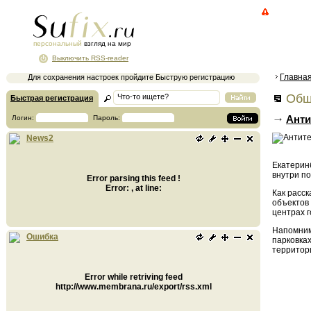
персональный
взгляд на мир
Выключить RSS-reader
Главна
Для сохранения настроек пройдите Быструю регистрацию
Общ
Быстрая регистрация
Анти
Логин:
Пароль:
News2
Екатерин
внутри п
Error parsing this feed !
Error: , at line:
Как расс
объектов 
центрах г
Напомним,
Ошибка
парковка
территор
Error while retriving feed
http://www.membrana.ru/export/rss.xml