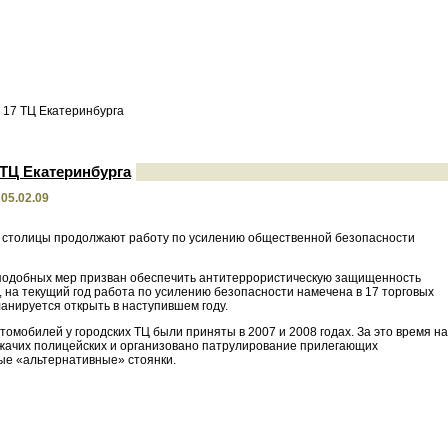
 17 ТЦ Екатеринбурга
 ТЦ Екатеринбурга
05.02.09
ой столицы продолжают работу по усилению общественной безопасности
с подобных мер призван обеспечить антитеррористическую защищенность
, на текущий год работа по усилению безопасности намечена в 17 торговых
ланируется открыть в наступившем году.
омобилей у городских ТЦ были приняты в 2007 и 2008 годах. За это время на
ежачих полицейских и организовано патрулирование прилегающих
ые «альтернативные» стоянки.