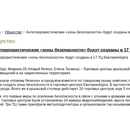
я
Общество
Антитеррористические «зоны безопасности» будут созданы в
ество:
террористические «зоны безопасности» будут созданы в 17
бург, Февраль 05 (Новый Регион, Елена Таскина) – Торговые центры уральск
омещений и на закрепленных территориях.
казали «Новому Региону» в городском комитете по товарному рынку, комплек
и создать зоны безопасности в торговых центрах Екатеринбурга. В частности
орода. Всего же в уральской столице действует 20 торговых центров, еще 5 п
 что первые меры по усилению безопасности в связи с угонами и кражами авт
х торговых центров были установлены 24 камеры видеонаблюдения, масса л
ий. Три ТЦ также приобрели металлодетекторы и организовали так называем