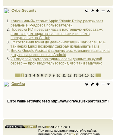
CyberSecurity
«Анонимный» сервис Apple 'Private Relay' раскрывает
реальные IP-адреса пользователей
Проверка ИИ превратилась в настоящую кибератаку:
агент создал подставные личности и пошёл в
наступление на GitHub
От состояния гонки до деанонимизации: как баг в CPU-
таймерах Linux позволил хакерам взламывать Tails
Эпоха Google Assistant закончилась: компания назначила
дату его исчезновения с Android
20 моделей роутеров годами слали данные на чужой
сервер — производитель говорит, что так и задумано
←
1
2
3
4
5
6
7
8
9
10
11
12
13
14
15
16
→
Ошибка
Error while retriving feed http://www.drive.ru/export/rss.xml
©
Su
fix
.ru
2007-2011
При использовании новостей с сайта,
прямая ссылка на
Su
fix
.ru
обязательна