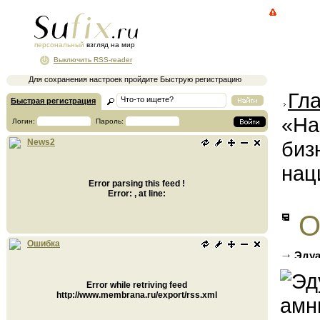
персональный
взгляд на мир
Выключить RSS-reader
Для сохранения настроек пройдите Быструю регистрацию
Гл
Быстрая регистрация
«На
Логин:
Пароль:
биз
News2
нац
Error parsing this feed !
Error: , at line:
О
Ошибка
Эдуа
банкро
Error while retriving feed
http://www.membrana.ru/export/rss.xml