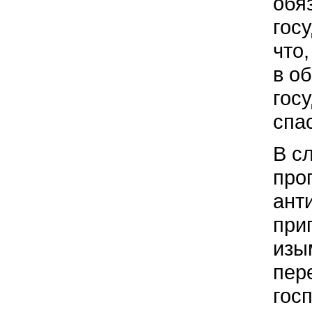
обя
гос
что,
в о
гос
спа
В с
про
ант
при
изы
пере
гос