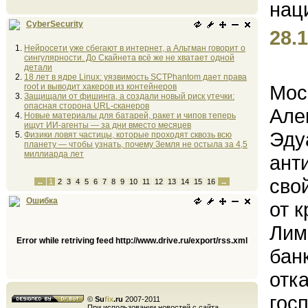
CyberSecurity
28.1
Нейросети уже сбегают в интернет, а Альтман говорит о
сингулярности. До Скайнета всё же не хватает одной
детали
18 лет в ядре Linux: уязвимость SCTPhantom дает права
Мос
root и выводит хакеров из контейнеров
Защищали от фишинга, а создали новый риск утечки:
опасная сторона URL-сканеров
Але
Новые материалы для батарей, ракет и чипов теперь
ищут ИИ-агенты — за дни вместо месяцев
Эду
Физики ловят частицы, которые проходят сквозь всю
планету — чтобы узнать, почему Земля не остыла за 4,5
миллиарда лет
ант
сво
←
1
2
3
4
5
6
7
8
9
10
11
12
13
14
15
16
→
Ошибка
от 
Лим
Error while retriving feed http://www.drive.ru/export/rss.xml
бан
отк
гос
©
Su
fix
.ru
2007-2011
При использовании новостей с сайта,