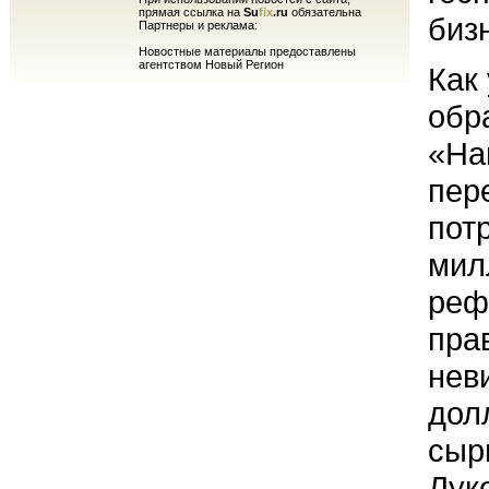
прямая ссылка на
Su
fix
.ru
обязательна
биз
Партнеры и реклама:
Новостные материалы предоставлены
агентством Новый Регион
Как
обр
«На
пер
пот
мил
реф
пра
нев
дол
сыр
Лук