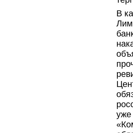
В к
Лим
бан
нак
объ
про
рев
Цен
обя
рос
уже
«Ко