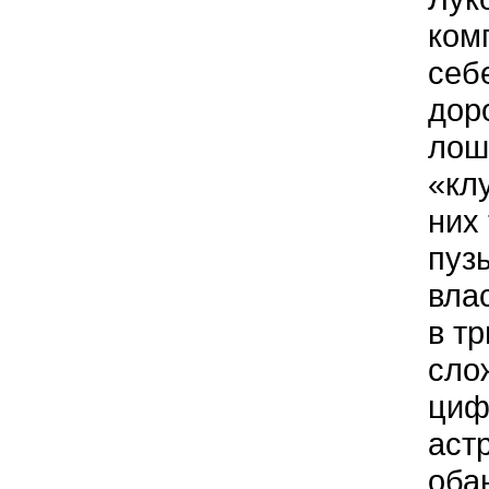
ком
себ
дор
лош
«кл
них
пуз
вла
в т
сло
циф
аст
оба