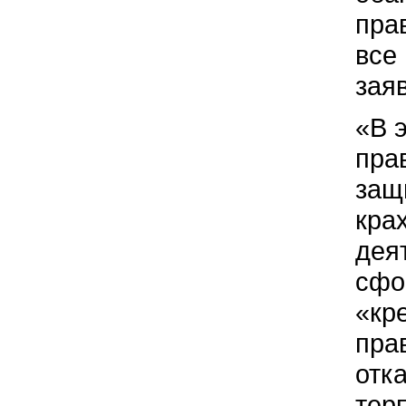
пра
все
зая
«В 
пра
защ
кра
дея
сфо
«кр
пра
отк
тер