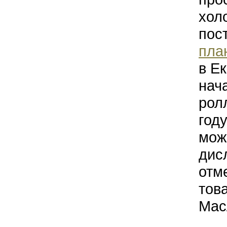
хол
пос
пла
в Ек
нач
рол
год
може
дис
отм
тов
Мас