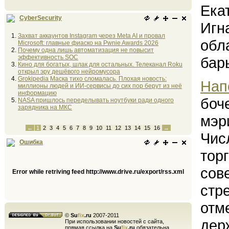
Ека
CyberSecurity
Игн
Захват аккаунтов Instagram через Meta AI и провал
обл
Microsoft: главные фиаско на Pwnie Awards 2026
Почему одна лишь автоматизация не повысит
эффективность SOC
бар
Кино для богатых, шлак для остальных. Телеканал Roku
открыл эру дешёвого нейромусора
Grokipedia Маска тихо сломалась. Плохая новость:
Нап
миллионы людей и ИИ-сервисы до сих пор берут из неё
информацию
боч
NASA пришлось переделывать ноутбуки ради одного
зарядника на МКС
мэр
←
1
2
3
4
5
6
7
8
9
10
11
12
13
14
15
16
→
Чис
Ошибка
тор
сов
Error while retriving feed http://www.drive.ru/export/rss.xml
стр
отм
©
Su
fix
.ru
2007-2011
дер
При использовании новостей с сайта,
прямая ссылка на
Su
fix
.ru
обязательна