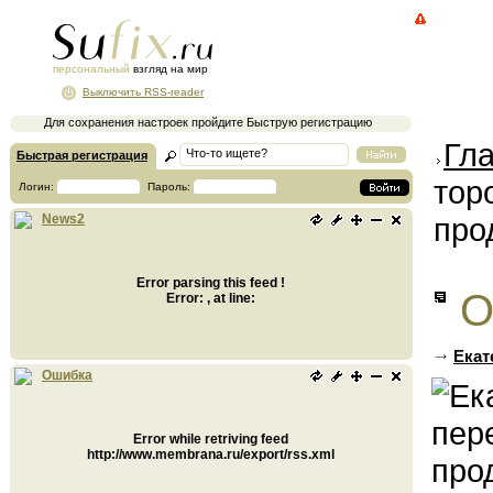
персональный
взгляд на мир
Выключить RSS-reader
Для сохранения настроек пройдите Быструю регистрацию
Гл
Быстрая регистрация
тор
Логин:
Пароль:
про
News2
Error parsing this feed !
О
Error: , at line:
Екат
Ошибка
Error while retriving feed
http://www.membrana.ru/export/rss.xml