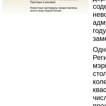
Партнеры и реклама:
сод
Новостные материалы предоставлены
агентством Новый Регион
нев
адм
год
зам
Одн
Рег
мэр
сто
кол
ква
чис
про