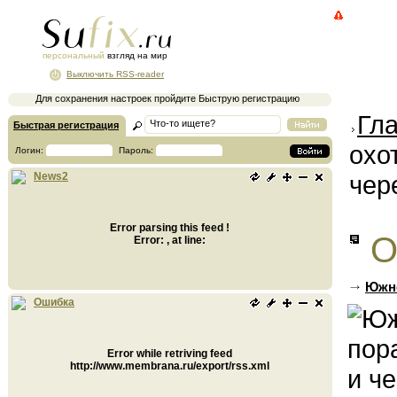
персональный
взгляд на мир
Выключить RSS-reader
Для сохранения настроек пройдите Быструю регистрацию
Гл
Быстрая регистрация
охо
Логин:
Пароль:
чер
News2
Error parsing this feed !
О
Error: , at line:
Южно
Ошибка
Error while retriving feed
http://www.membrana.ru/export/rss.xml