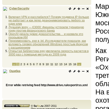
Мар
CyberSecurity
Южн
Включил VPN и расслабился? Почему подмена IP больше
не работает и как легко деанонимизировать любого за
мос
один клик
Лучшему вору — €3000: фишеры устроили турнирную
Рос
гонку против французского банка
OpenAI украла чужие доказательства… и назвала это
пол
прорывом ИИ
Переименовать .exe в .txt. Исследователи показали, как
взломать сервер обновлений Windows простым фокусом
с расширением
Как
Открытая библиотека egg увеличила скорость расчетов в
3000 раз с помощью метода из 2009 года
Рег
←
1
2
3
4
5
6
7
8
9
10
11
12
13
14
15
16
→
«Ох
Ошибка
тре
обл
Error while retriving feed http://www.drive.ru/export/rss.xml
На 
охо
©
Su
fix
.ru
2007-2011
рог
При использовании новостей с сайта,