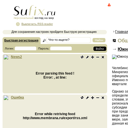
персональный
взгляд на мир
Выключить RSS-reader
Главна
Для сохранения настроек пройдите Быструю регистрацию
Общ
Быстрая регистрация
Южно
Логин:
Пароль:
News2
Челябинс
Минрегион
Error parsing this feed !
официальн
Error: , at line:
Именно по
квартале 
Однако з
определе
Ошибка
словам, э
регионал
субсидии 
при предс
Error while retriving feed
виде зан
http://www.membrana.ru/export/rss.xml
мере, зая
данная ко