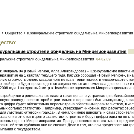
я
Общество
Южноуральские строители обиделись на Минрегионразвития
ество:
уральские строители обиделись на Минрегионразвития
04.02.09
к, Февраль 04 (Новый Регион, Алла Александрова) – Южноуральские власти 
развития на 1 квартал текущего года. Как уже сообщал «Новый Регион», в н
ую стоимость одного квадратного метра в территориях: в январе-марте стои
 этой цене будет производиться закупка жилья экономкласса для военных и 
2008 года 1 квадратный метр в Челябинске оценивался Минрегионразвития в 
астройщиков и региональные власти такая цена не устраивает, и в ближайш
нную границу, после которой строительство перестает быть выгодным для за
та цифра будет обязательно пересмотрена областным правительством, в част
ьных органах статистики. Например, утверждает чиновник, при расчетах себ
для льготных категорий граждан. В немалой мере виноваты и сами строители
тавлении отчетов в центр статистики, строители берут цифры едва ли не с 
иженных цен от Минрегионразвития. Правда, совсем отказываться от продажи
влять об этом публично они не спешат. Дело в том, что при представлении кр
мпания с государством.