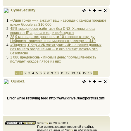
CyberSecurity
«Один токен — и аккаунт ваш навсегда»: хакеры продают
взлом Google за $10 000
45% вредоносов работают без DNS. Хакеры снова
вшивают IP-адреса в код и побеждают
28,9 млн параметров и почти 10 токенов в секунду.
Нейросеть запустили на микроконтроллере за $10
«Яндекс», Сбер и VK хотят учить ИИ на ваших данных
без вашего разрешения — и объясняют, почему это
безопасно
1 086 вредоносных писем в день: промышленность
получает каждое пятое из них
←
1
2
3
4
5
6
7
8
9
10
11
12
13
14
15
16
→
Ошибка
Error while retriving feed http://www.drive.ru/export/rss.xml
©
Su
fix
.ru
2007-2011
При использовании новостей с сайта,
прямая ссылка на
Su
fix
.ru
обязательна