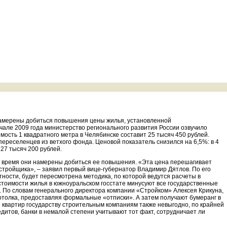
намерены добиться повышения цены жилья, установленной
ачале 2009 года министерство регионального развития России озвучило
мость 1 квадратного метра в Челябинске составит 25 тысяч 450 рублей.
переселенцев из ветхого фонда. Ценовой показатель снизился на 6,5%: в 4
27 тысяч 200 рублей.
ее время они намерены добиться ее повышения. «Эта цена перешагивает
стройщика», – заявил первый вице-губернатор Владимир Дятлов. По его
ности, будет пересмотрена методика, по которой ведутся расчеты в
естоимости жилья в южноуральском госстате минусуют все государственные
. По словам генерального директора компании «Стройком» Алексея Крикуна,
потолка, предоставляя формальные «отписки». А затем получают бумеранг в
 квартир государству строительным компаниям также невыгодно, по крайней
едитов, банки в немалой степени учитывают тот факт, сотрудничает ли