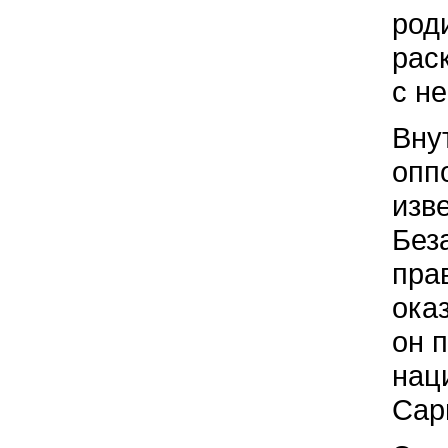
род
рас
с н
Вну
опп
изв
Без
пра
ока
он 
нац
Сар