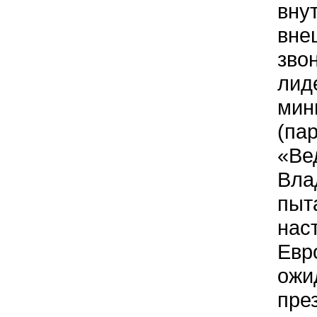
вну
вне
зво
лид
мин
(па
«Ве
Вла
пыт
наст
Евр
ожи
пре