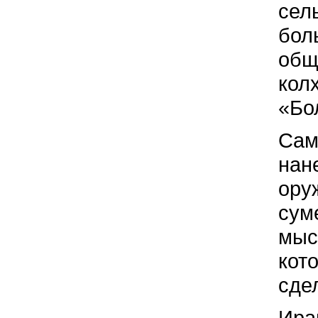
сел
бол
общ
кол
«Бо
Сам
нан
ору
сум
мыс
кот
сде
Ира