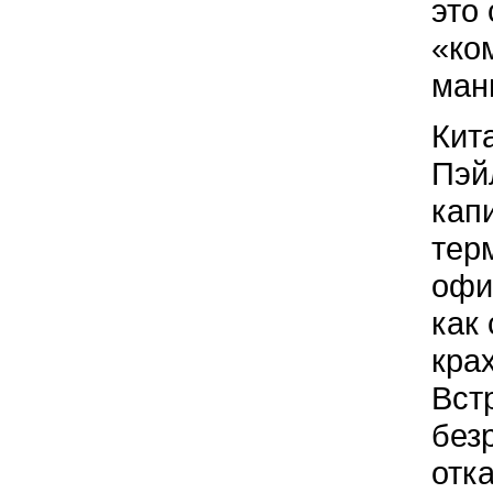
это
«ко
ман
Кит
Пэй
кап
тер
офи
как
кра
Вст
без
отк