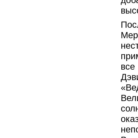
выс
Пос
Мер
нес
при
все
Дэв
«Ве
Вел
сол
ока
неп