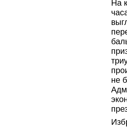
На 
час
выг
пер
бал
при
три
про
не 
Адм
эко
пре
Изб