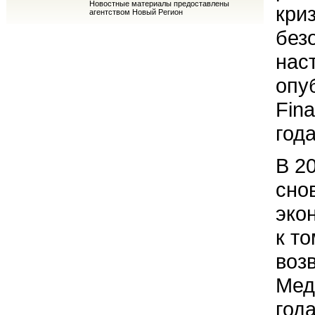
Новостные материалы предоставлены
кри
агентством Новый Регион
без
нас
опу
Fina
года
В 2
сно
эко
к т
воз
Мед
года