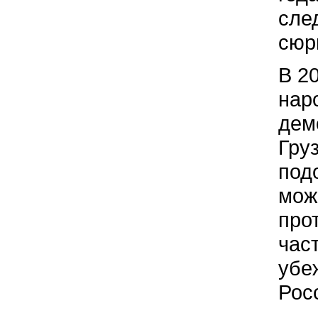
сле
сюр
В 20
нар
дем
Гру
под
мож
про
час
убе
Рос