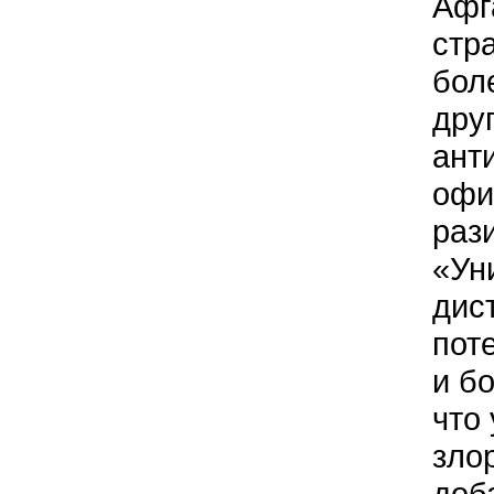
Афг
стр
бол
дру
ант
офи
раз
«Ун
дис
пот
и б
что 
зло
доб