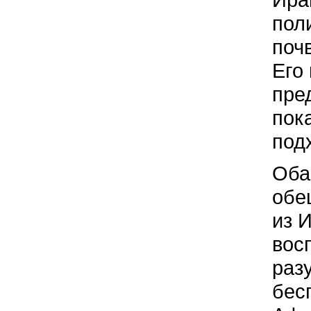
пол
поч
Его
пре
пок
под
Оба
обе
из И
вос
раз
бес