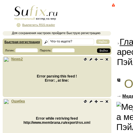
персональный
взгляд на мир
Выключить RSS-reader
Для сохранения настроек пройдите Быструю регистрацию
Гл
Быстрая регистрация
аре
Логин:
Пароль:
Пэй
News2
Error parsing this feed !
О
Error: , at line:
Медв
Ошибка
Error while retriving feed
http://www.membrana.ru/export/rss.xml