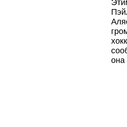
Эти
Пэй
Аля
гро
хок
соо
она