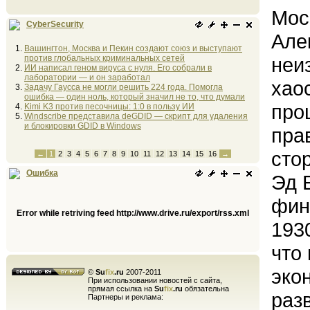
Мос
CyberSecurity
Але
Вашингтон, Москва и Пекин создают союз и выступают
против глобальных криминальных сетей
неи
ИИ написал геном вируса с нуля. Его собрали в
лаборатории — и он заработал
хаос
Задачу Гаусса не могли решить 224 года. Помогла
ошибка — один ноль, который значил не то, что думали
про
Kimi K3 против песочницы: 1:0 в пользу ИИ
Windscribe представила deGDID — скрипт для удаления
и блокировки GDID в Windows
пра
сто
←
1
2
3
4
5
6
7
8
9
10
11
12
13
14
15
16
→
Ошибка
Эд 
фин
Error while retriving feed http://www.drive.ru/export/rss.xml
193
что
эко
©
Su
fix
.ru
2007-2011
При использовании новостей с сайта,
прямая ссылка на
Su
fix
.ru
обязательна
раз
Партнеры и реклама: