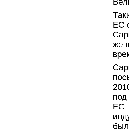
Вел
Так
ЕС 
Сар
жен
врем
Сар
пос
201
под
ЕС.
инд
был