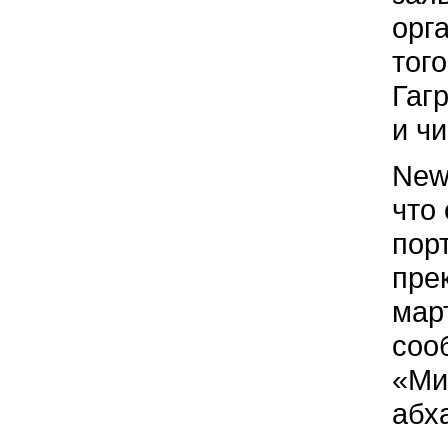
орг
тог
Гаг
и ч
New
что
пор
пре
мар
соо
«Ми
абх