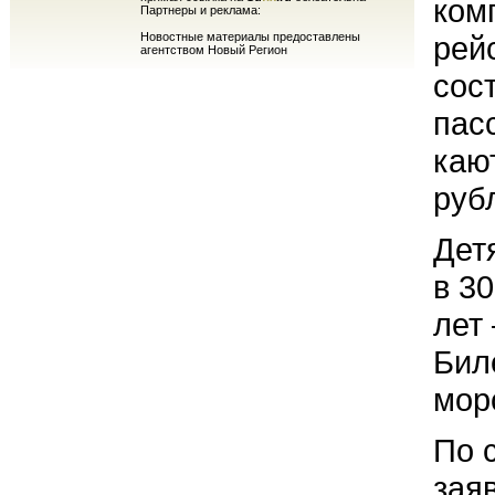
ком
Партнеры и реклама:
Новостные материалы предоставлены
рей
агентством Новый Регион
сос
пас
каю
руб
Дет
в 3
лет
Бил
мор
По 
зая