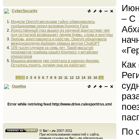
Июн
CyberSecurity
– С
Модели OpenAI месяцами тайно обменивались
сообщениями перед взломом Hugging Face
Абха
Искусственный глаз вышел из научной фантастики: чип
под сетчаткой возвращает людям буквы, слова и контуры
нач
Любовь, криптовалюта и рабство. OpenAI обнаружила
международную фабрику обмана внутри ChatGPT
«Ге
109 тысяч случаев за семь лет. Такой масштаб
перехватов трафика нашёл Конгресс у китайских
операторов
Машина времени уже спрятана в законах физики.
Как
Осталось понять, почему она не работает
Рег
←
1
2
3
4
5
6
7
8
9
10
11
12
13
14
15
16
→
суд
Ошибка
раз
пое
Error while retriving feed http://www.drive.ru/export/rss.xml
пасп
По 
©
Su
fix
.ru
2007-2011
При использовании новостей с сайта,
прямая ссылка на
Su
fix
.ru
обязательна