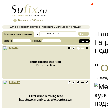
персональный
взгляд на мир
Выключить RSS-reader
Для сохранения настроек пройдите Быструю регистрацию
Гл
Быстрая регистрация
Гаг
Логин:
Пароль:
под
News2
Error parsing this feed !
О
Error: , at line:
Межд
Ошибка
Error while retriving feed
http://www.membrana.ru/export/rss.xml