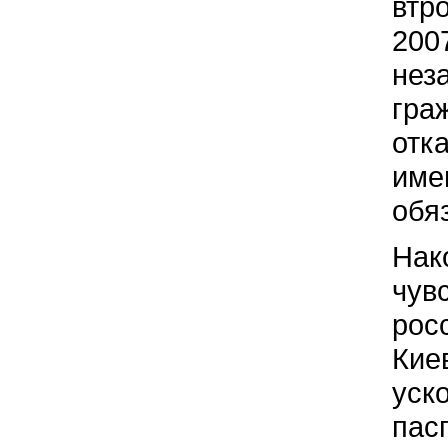
втр
200
нез
гра
отк
име
обя
Нак
чув
рос
Киев
уск
пас