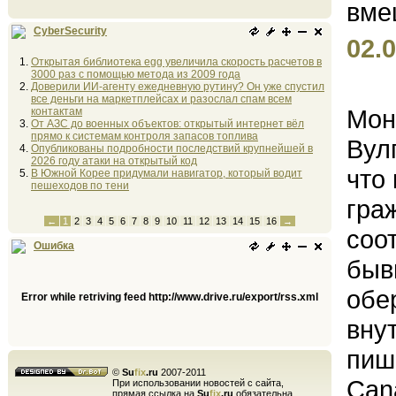
CyberSecurity
02.0
Открытая библиотека egg увеличила скорость расчетов в
3000 раз с помощью метода из 2009 года
Доверили ИИ-агенту ежедневную рутину? Он уже спустил
все деньги на маркетплейсах и разослал спам всем
Мон
контактам
От АЗС до военных объектов: открытый интернет вёл
прямо к системам контроля запасов топлива
Вул
Опубликованы подробности последствий крупнейшей в
2026 году атаки на открытый код
что
В Южной Корее придумали навигатор, который водит
пешеходов по тени
гра
←
1
2
3
4
5
6
7
8
9
10
11
12
13
14
15
16
→
соо
Ошибка
быв
обе
Error while retriving feed http://www.drive.ru/export/rss.xml
вну
пиш
©
Su
fix
.ru
2007-2011
Can
При использовании новостей с сайта,
прямая ссылка на
Su
fix
.ru
обязательна