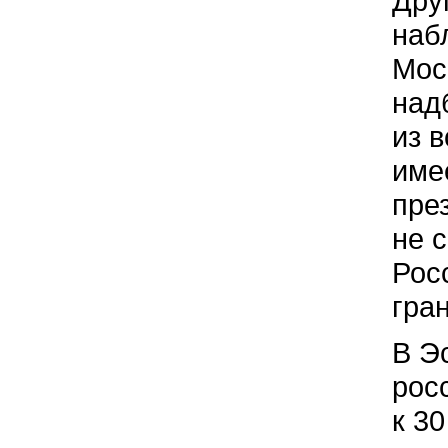
Дру
наб
Мос
над
из 
име
пре
не 
Рос
гра
В Э
рос
к 3