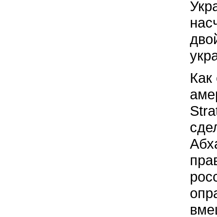
Укр
нас
дво
укр
Как
аме
Stra
сде
Абх
пра
рос
опр
вме