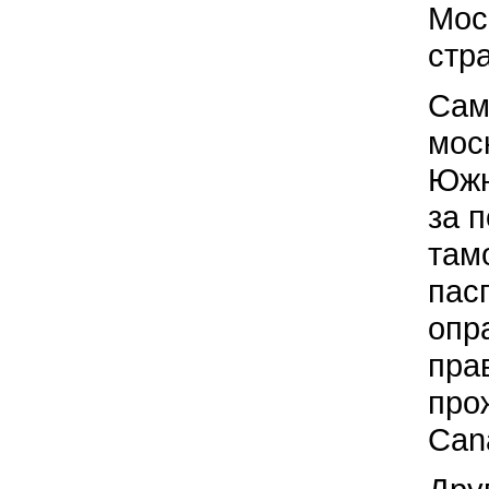
Мос
стр
Сам
мос
Южн
за 
там
пас
опр
пра
про
Can