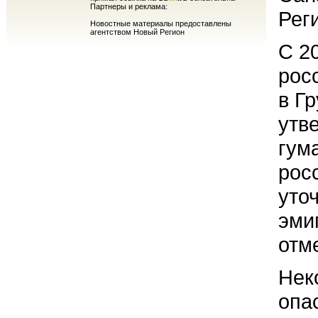
Партнеры и реклама:
Рег
Новостные материалы предоставлены
агентством Новый Регион
С 2
рос
в Г
утве
гум
рос
уто
эми
отм
Нек
опа