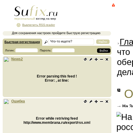
персональный
взгляд на мир
Выключить RSS-reader
Для сохранения настроек пройдите Быструю регистрацию
Гл
Быстрая регистрация
что
Логин:
Пароль:
обе
News2
дел
Error parsing this feed !
Error: , at line:
О
Ошибка
На З
вмешат
Error while retriving feed
http://www.membrana.ru/export/rss.xml