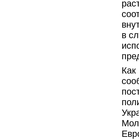
рас
соо
вну
в сл
исп
пре
Как
соо
пос
пол
Укр
Мол
Евр