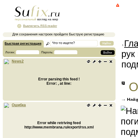
персональный
взгляд на мир
Выключить RSS-reader
Для сохранения настроек пройдите Быструю регистрацию
Гл
Быстрая регистрация
рук
Логин:
Пароль:
под
News2
Error parsing this feed !
О
Error: , at line:
Найд
Клину
Ошибка
Error while retriving feed
http://www.membrana.ru/export/rss.xml