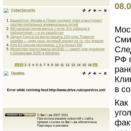
08.0
CyberSecurity
Вашингтон, Москва и Пекин создают союз и выступают
против глобальных криминальных сетей
Мос
ИИ написал геном вируса с нуля. Его собрали в
лаборатории — и он заработал
Сми
Задачу Гаусса не могли решить 224 года. Помогла
ошибка — один ноль, который значил не то, что думали
Kimi K3 против песочницы: 1:0 в пользу ИИ
Сле
Windscribe представила deGDID — скрипт для удаления
и блокировки GDID в Windows
РФ 
←
1
2
3
4
5
6
7
8
9
10
11
12
13
14
15
16
→
ран
Ошибка
Кли
в с
Error while retriving feed http://www.drive.ru/export/rss.xml
Как
уго
©
Su
fix
.ru
2007-2011
При использовании новостей с сайта,
фак
прямая ссылка на
Su
fix
.ru
обязательна
Партнеры и реклама: