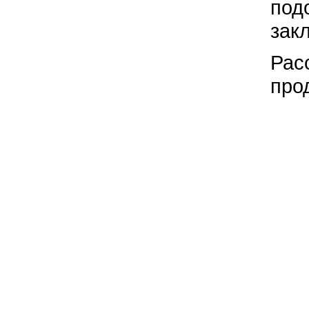
под
зак
Рас
про