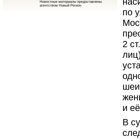
нас
Новостные материалы предоставлены
агентством Новый Регион
по 
Мос
пре
2 ст
лиц
уст
одн
шеи
жен
и е
В с
сле