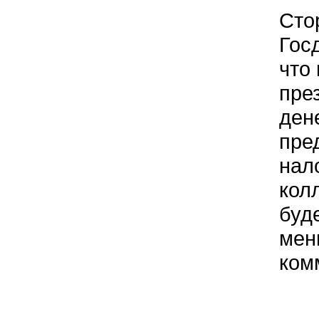
Сто
Гос
что 
пре
ден
пре
нал
кол
буд
мен
ком