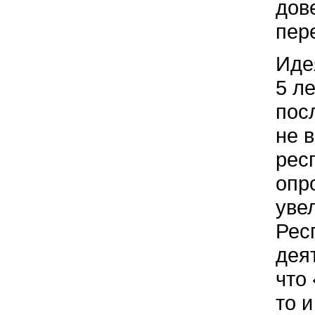
дов
пер
Иде
5 л
пос
не 
рес
опр
уве
Рес
дея
что
то 