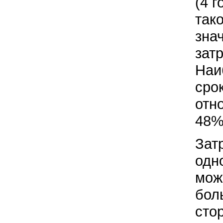
(4 г
так
зна
зат
Наи
сро
отн
48%
Зат
одно
мож
боль
сто