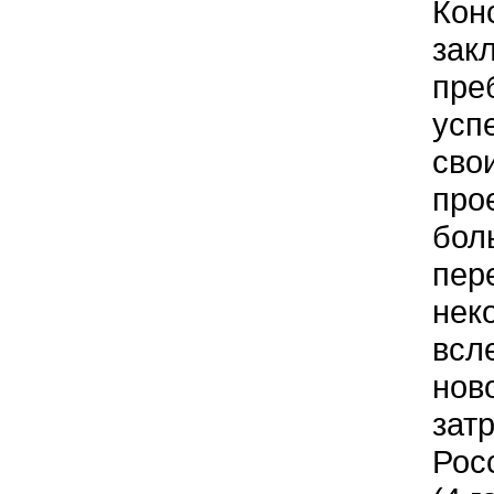
Кон
закл
пре
усп
сво
про
бол
пер
нек
всл
нов
зат
Рос