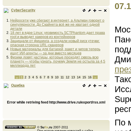
07.1
CyberSecurity
Нейросети уже сбегают в интернет, а Альтман говорит о
сингулярности. До Скайнета всё же не хватает одной
Мос
детали
18 лет в ядре Linux: уязвимость SCTPhantom дает права
Пан
root и выводит хакеров из контейнеров
Защищали от фишинга, а создали новый риск утечки:
опасная сторона URL-сканеров
под
Новые материалы для батарей, ракет и чипов теперь
ищут ИИ-агенты — за дни вместо месяцев
Дми
Физики ловят частицы, которые проходят сквозь всю
планету — чтобы узнать, почему Земля не остыла за 4,5
миллиарда лет
пре
Так
←
1
2
3
4
5
6
7
8
9
10
11
12
13
14
15
16
→
Ошибка
Исс
Sup
Error while retriving feed http://www.drive.ru/export/rss.xml
рес
По 
©
Su
fix
.ru
2007-2011
При использовании новостей с сайта,