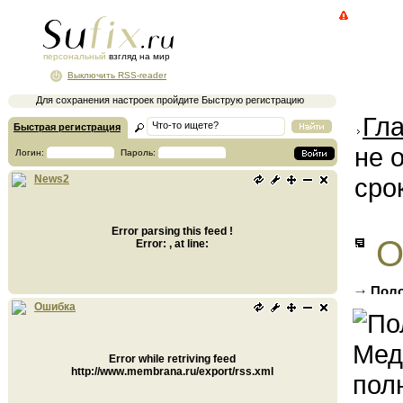
персональный
взгляд на мир
Выключить RSS-reader
Для сохранения настроек пройдите Быструю регистрацию
Гл
Быстрая регистрация
не 
Логин:
Пароль:
сро
News2
Error parsing this feed !
О
Error: , at line:
Поло
полном
Ошибка
Error while retriving feed
http://www.membrana.ru/export/rss.xml