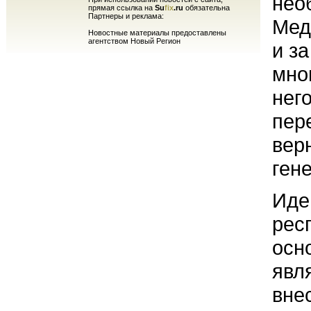
нео
прямая ссылка на
Su
fix
.ru
обязательна
Партнеры и реклама:
Мед
Новостные материалы предоставлены
агентством Новый Регион
и за
мно
него
пер
вер
ген
Иде
рес
осн
явл
вне